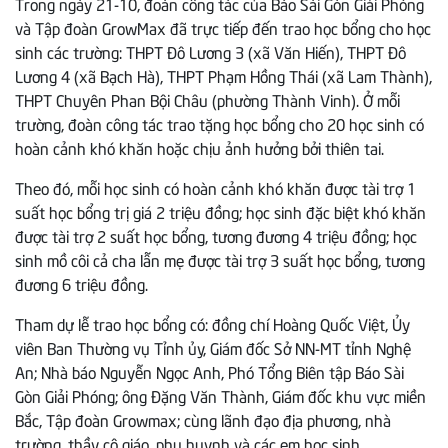
Trong ngày 21-10, đoàn công tác của Báo Sài Gòn Giải Phóng
và Tập đoàn GrowMax đã trực tiếp đến trao học bổng cho học
sinh các trường: THPT Đô Lương 3 (xã Văn Hiến), THPT Đô
Lương 4 (xã Bạch Hà), THPT Phạm Hồng Thái (xã Lam Thành),
THPT Chuyên Phan Bội Châu (phường Thành Vinh). Ở mỗi
trường, đoàn công tác trao tặng học bổng cho 20 học sinh có
hoàn cảnh khó khăn hoặc chịu ảnh hưởng bởi thiên tai.
Theo đó, mỗi học sinh có hoàn cảnh khó khăn được tài trợ 1
suất học bổng trị giá 2 triệu đồng; học sinh đặc biệt khó khăn
được tài trợ 2 suất học bổng, tương đương 4 triệu đồng; học
sinh mồ côi cả cha lẫn mẹ được tài trợ 3 suất học bổng, tương
đương 6 triệu đồng.
Tham dự lễ trao học bổng có: đồng chí Hoàng Quốc Việt, Ủy
viên Ban Thường vụ Tỉnh ủy, Giám đốc Sở NN-MT tỉnh Nghệ
An; Nhà báo Nguyễn Ngọc Anh, Phó Tổng Biên tập Báo Sài
Gòn Giải Phóng; ông Đặng Văn Thành, Giám đốc khu vực miền
Bắc, Tập đoàn Growmax; cùng lãnh đạo địa phương, nhà
trường, thầy cô giáo, phụ huynh và các em học sinh.