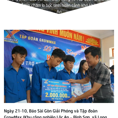
tiếp tục hỗ trợ, chăm lo học sinh hoàn cảnh khó khăn tại Nghệ
An
Ngày 21-10, Báo Sài Gòn Giải Phóng và Tập đoàn
GrowMax (Khu công nghiệp Lộc An – Bình Sơn, xã Long