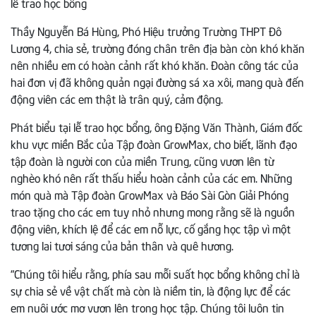
lễ trao học bổng
Thầy Nguyễn Bá Hùng, Phó Hiệu trưởng Trường THPT Đô
Lương 4, chia sẻ, trường đóng chân trên địa bàn còn khó khăn
nên nhiều em có hoàn cảnh rất khó khăn. Đoàn công tác của
hai đơn vị đã không quản ngại đường sá xa xôi, mang quà đến
động viên các em thật là trân quý, cảm động.
Phát biểu tại lễ trao học bổng, ông Đặng Văn Thành, Giám đốc
khu vực miền Bắc của Tập đoàn GrowMax, cho biết, lãnh đạo
tập đoàn là người con của miền Trung, cũng vươn lên từ
nghèo khó nên rất thấu hiểu hoàn cảnh của các em. Những
món quà mà Tập đoàn GrowMax và Báo Sài Gòn Giải Phóng
trao tặng cho các em tuy nhỏ nhưng mong rằng sẽ là nguồn
động viên, khích lệ để các em nỗ lực, cố gắng học tập vì một
tương lai tươi sáng của bản thân và quê hương.
“Chúng tôi hiểu rằng, phía sau mỗi suất học bổng không chỉ là
sự chia sẻ về vật chất mà còn là niềm tin, là động lực để các
em nuôi ước mơ vươn lên trong học tập. Chúng tôi luôn tin