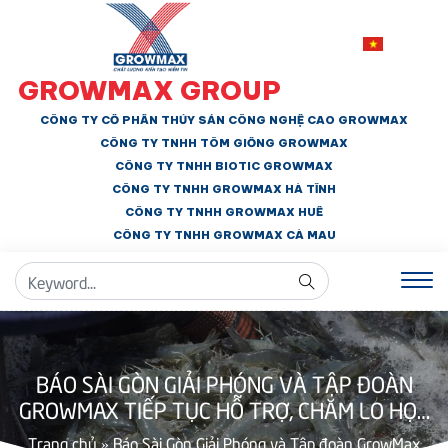
GROWMAX GROUP
CÔNG TY CỔ PHẦN THỦY SẢN CÔNG NGHỆ CAO GROWMAX
CÔNG TY TNHH
TÔM GIỐNG GROWMAX
CÔNG TY TNHH BIOTIC GROWMAX
CÔNG TY TNHH
GROWMAX HÀ TĨNH
CÔNG TY TNHH GROWMAX HUẾ
CÔNG TY TNHH
GROWMAX CÀ MAU
BÁO SÀI GÒN GIẢI PHÓNG VÀ TẬP ĐOÀN
GROWMAX TIẾP TỤC HỖ TRỢ, CHĂM LO HỌC
SINH HOÀN CẢNH KHÓ KHĂN TẠI NGHỆ AN
Trang chủ
»
Báo Sài Gòn Giải Phóng và Tập đoàn GrowMax