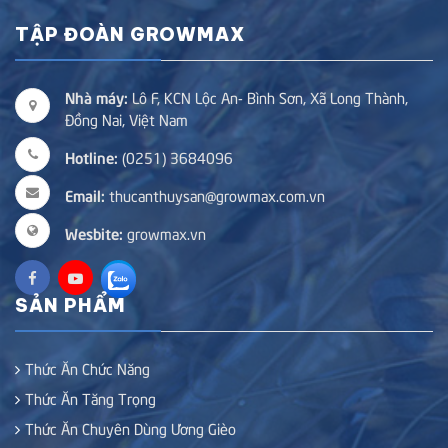
TẬP ĐOÀN GROWMAX
Nhà máy:
Lô F, KCN Lộc An- Bình Sơn, Xã Long Thành,
Đồng Nai, Việt Nam
Hotline:
(0251) 3684096
Email:
thucanthuysan@growmax.com.vn
Wesbite:
growmax.vn
SẢN PHẨM
Thức Ăn Chức Năng
Thức Ăn Tăng Trọng
Thức Ăn Chuyên Dùng Ương Gièo