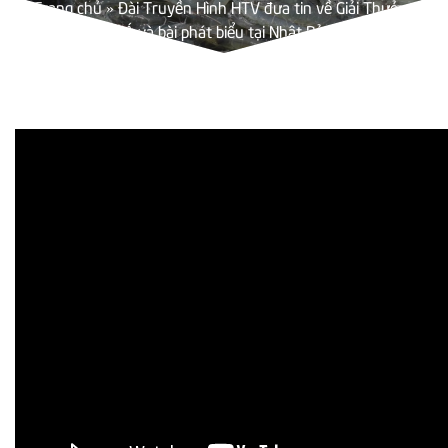
Trang chủ
»
Đài Truyền Hình HTV đưa tin về Giải Thưởng
Xuất Sắc Châu Á và bài phát biểu tại Nhật Bản của GrowMax