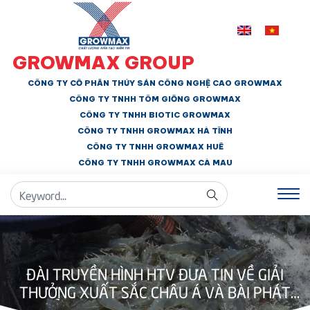
GROWMAX GROUP
CÔNG TY CỔ PHẦN THỦY SẢN CÔNG NGHỆ CAO GROWMAX
CÔNG TY TNHH
TÔM GIỐNG GROWMAX
CÔNG TY TNHH BIOTIC GROWMAX
CÔNG TY TNHH
GROWMAX HÀ TĨNH
CÔNG TY TNHH GROWMAX HUẾ
CÔNG TY TNHH
GROWMAX CÀ MAU
ĐÀI TRUYỀN HÌNH HTV ĐƯA TIN VỀ GIẢI
THƯỞNG XUẤT SẮC CHÂU Á VÀ BÀI PHÁT
BIỂU TẠI NHẬT BẢN CỦA GROWMAX