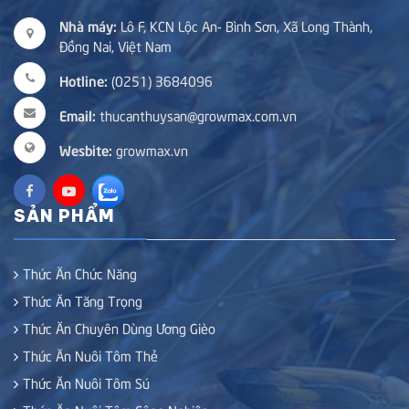
Nhà máy:
Lô F, KCN Lộc An- Bình Sơn, Xã Long Thành,
Đồng Nai, Việt Nam
Hotline:
(0251) 3684096
Email:
thucanthuysan@growmax.com.vn
Wesbite:
growmax.vn
SẢN PHẨM
Thức Ăn Chức Năng
Thức Ăn Tăng Trọng
Thức Ăn Chuyên Dùng Ương Gièo
Thức Ăn Nuôi Tôm Thẻ
Thức Ăn Nuôi Tôm Sú