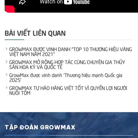
BÀI VIẾT LIÊN QUAN
GROWMAX ĐƯỢC VINH DANH “TOP 10 THƯƠNG HIỆU VÀNG
VIỆT NAM NĂM 2021”
GROWMAX MỞ RỘNG HỢP TÁC CÙNG CHUYÊN GIA THỦY
SẢN HOA KỲ VÀ QUỐC TẾ
GrowMax được vinh danh ‘Thương hiệu mạnh Quốc gia
2025’
GROWMAX TỰ HÀO HÀNG VIỆT TỐT VÌ QUYỀN LỢI NGƯỜI
NUÔI TÔM
TẬP ĐOÀN GROWMAX