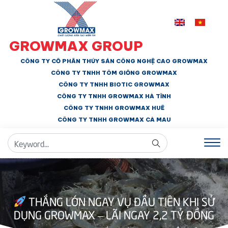
GROWMAX GROUP
CÔNG TY CỔ PHẦN THỦY SẢN CÔNG NGHỆ CAO GROWMAX
CÔNG TY TNHH
TÔM GIỐNG GROWMAX
CÔNG TY TNHH BIOTIC GROWMAX
CÔNG TY TNHH
GROWMAX HÀ TĨNH
CÔNG TY TNHH GROWMAX HUẾ
CÔNG TY TNHH
GROWMAX CÀ MAU
THẮNG LỚN NGAY VỤ ĐẦU TIÊN KHI SỬ
DỤNG GROWMAX – LÃI NGAY 2,2 TỶ ĐỒNG