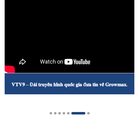
𝐕𝐓𝐕𝟗 – Đ𝐚̀𝐢 𝐭𝐫𝐮𝐲𝐞̂̀𝐧 𝐡𝐢̀𝐧𝐡 𝐪𝐮𝐨̂́𝐜 𝐠𝐢𝐚 đ𝐮̛𝐚 𝐭𝐢𝐧 𝐯𝐞̂̀ 𝐆𝐫𝐨𝐰𝐦𝐚𝐱.