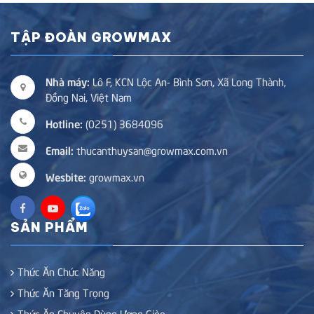
TẬP ĐOÀN GROWMAX
Nhà máy:
Lô F, KCN Lộc An- Bình Sơn, Xã Long Thành,
Đồng Nai, Việt Nam
Hotline:
(0251) 3684096
Email:
thucanthuysan@growmax.com.vn
Wesbite:
growmax.vn
SẢN PHẨM
Thức Ăn Chức Năng
Thức Ăn Tăng Trọng
Thức Ăn Chuyên Dùng Ương Gièo