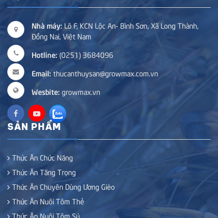
Nhà máy:
Lô F, KCN Lộc An- Bình Sơn, Xã Long Thành,
Đồng Nai, Việt Nam
Hotline:
(0251) 3684096
Email:
thucanthuysan@growmax.com.vn
Wesbite:
growmax.vn
SẢN PHẨM
Thức Ăn Chức Năng
Thức Ăn Tăng Trọng
Thức Ăn Chuyên Dùng Ương Gièo
Thức Ăn Nuôi Tôm Thẻ
Thức Ăn Nuôi Tôm Sú