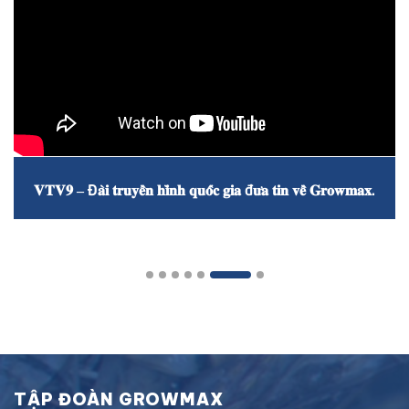
GROWMAX: GIỮ TRỌN CHẤT LƯỢNG – GIỮ TRỌN
NIỀM TIN
TẬP ĐOÀN GROWMAX