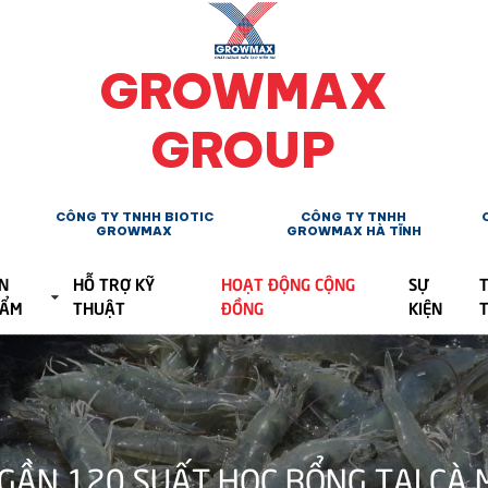
GROWMAX
GROUP
CÔNG TY TNHH BIOTIC
CÔNG TY TNHH
GROWMAX
GROWMAX HÀ TĨNH
N
HỖ TRỢ KỸ
HOẠT ĐỘNG CỘNG
SỰ
T
HẨM
THUẬT
ĐỒNG
KIỆN
ẦN 120 SUẤT HỌC BỔNG TẠI CÀ 