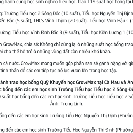
 hành cùng học sinh nghèo hiếu học, trao 119 suất học bổng tại h
g: Trường Tiểu học 2 Sông Đốc (10 suất), Tiểu học Nguyễn Thị Định
 Bến Bào (5 suất), THCS Vĩnh Thịnh (20 suất), Tiểu học Vĩnh Hậu C 
rường: Tiểu học Vĩnh Bình Bắc 3 (9 suất), Tiểu học Kiên Lương 1 (1
rowMax, chia sẻ: Không chỉ dừng lại ở những suất học bổng trao 
ai cho thế hệ trẻ ở những vùng đất còn nhiều khó khăn.
ên cả nước, GrowMax mong muốn góp phần san sẻ gánh nặng với gia 
inh thần để các em tiếp tục nỗ lực vươn lên trong học tập.
h ảnh trao học bổng Quỹ Khuyến học GrowMax tại Cà Mau và An
suất học bổng đến các em học sinh Trường Tiểu học Tiểu học 2 Sô
Ảnh: Trọng Linh.
g đến các em học sinh Trường Tiểu Học Nguyễn Thị Định (Phường Bạ