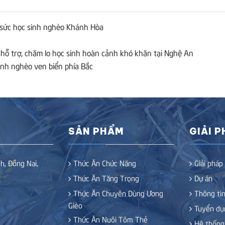
 sức học sinh nghèo Khánh Hòa
hỗ trợ, chăm lo học sinh hoàn cảnh khó khăn tại Nghệ An
nh nghèo ven biển phía Bắc
SẢN PHẨM
GIẢI 
h, Đồng Nai,
Thức Ăn Chức Năng
Giải pháp
Thức Ăn Tăng Trọng
Dự án
Thức Ăn Chuyên Dùng Ương
Thông tin
Gièo
Tuyển dụ
Thức Ăn Nuôi Tôm Thẻ
Hệ thống