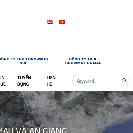
CÔNG TY TNHH GROWMAX
CÔNG TY TNHH
HUẾ
GROWMAX CÀ MAU
IN
TUYỂN
LIÊN
TỨC
DỤNG
HỆ
MAU VÀ AN GIANG