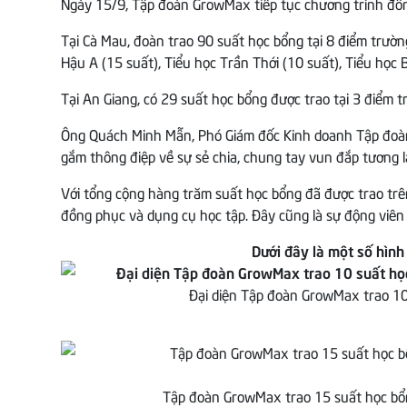
Ngày 15/9, Tập đoàn GrowMax tiếp tục chương trình đồng
Tại Cà Mau, đoàn trao 90 suất học bổng tại 8 điểm trườn
Hậu A (15 suất), Tiểu học Trần Thới (10 suất), Tiểu học
Tại An Giang, có 29 suất học bổng được trao tại 3 điểm t
Ông Quách Minh Mẫn, Phó Giám đốc Kinh doanh Tập đoàn G
gắm thông điệp về sự sẻ chia, chung tay vun đắp tương l
Với tổng cộng hàng trăm suất học bổng đã được trao tr
đồng phục và dụng cụ học tập. Đây cũng là sự động viên t
Dưới đây là một số hìn
Đại diện Tập đoàn GrowMax trao 10 
Tập đoàn GrowMax trao 15 suất học bổn