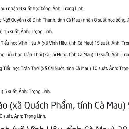
c Ngô Quyền (xã Định Thành, tỉnh Cà Mau) nhận 8 suất học bổng. Ả
Tiểu học Vĩnh Hậu A (xã Vĩnh Hậu, tỉnh Cà Mau) 15 suất. Ảnh: Trọ
 Tiểu học Trần Thới (xã Cái Nước, tỉnh Cà Mau) 10 suất. Ảnh: Trọn
o (xã Quách Phẩm, tỉnh Cà Mau) 
h (xã Vĩnh Hậu, tỉnh Cà Mau) 20