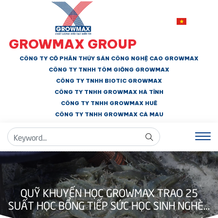
GROWMAX GROUP
CÔNG TY CỔ PHẦN THỦY SẢN CÔNG NGHỆ CAO GROWMAX
CÔNG TY TNHH
TÔM GIỐNG GROWMAX
CÔNG TY TNHH BIOTIC GROWMAX
CÔNG TY TNHH
GROWMAX HÀ TĨNH
CÔNG TY TNHH GROWMAX HUẾ
CÔNG TY TNHH
GROWMAX CÀ MAU
QUỸ KHUYẾN HỌC GROWMAX TRAO 25
SUẤT HỌC BỔNG TIẾP SỨC HỌC SINH NGHÈO
KHÁNH HÒA