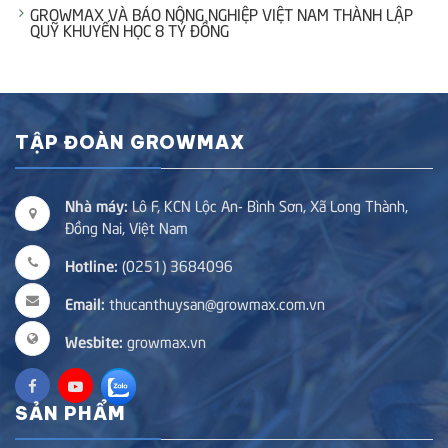
GROWMAX VÀ BÁO NÔNG NGHIỆP VIỆT NAM THÀNH LẬP
QUỸ KHUYẾN HỌC 8 TỶ ĐỒNG
TẬP ĐOÀN GROWMAX
Nhà máy:
Lô F, KCN Lộc An- Bình Sơn, Xã Long Thành,
Đồng Nai, Việt Nam
Hotline:
(0251) 3684096
Email:
thucanthuysan@growmax.com.vn
Wesbite:
growmax.vn
SẢN PHẨM