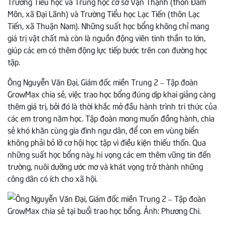
Trường Tiểu học và Trung học cơ sở Vạn Thạnh (thôn Đầm
Môn, xã Đại Lãnh) và Trường Tiểu học Lạc Tiến (thôn Lạc
Tiến, xã Thuận Nam). Những suất học bổng không chỉ mang
giá trị vật chất mà còn là nguồn động viên tinh thần to lớn,
giúp các em có thêm động lực tiếp bước trên con đường học
tập.
Ông Nguyễn Văn Đại, Giám đốc miền Trung 2 – Tập đoàn
GrowMax chia sẻ, việc trao học bổng đúng dịp khai giảng càng
thêm giá trị, bởi đó là thời khắc mở đầu hành trình tri thức của
các em trong năm học. Tập đoàn mong muốn đồng hành, chia
sẻ khó khăn cùng gia đình ngư dân, để con em vùng biển
không phải bỏ lỡ cơ hội học tập vì điều kiện thiếu thốn. Qua
những suất học bổng này, hi vọng các em thêm vững tin đến
trường, nuôi dưỡng ước mơ và khát vọng trở thành những
công dân có ích cho xã hội.