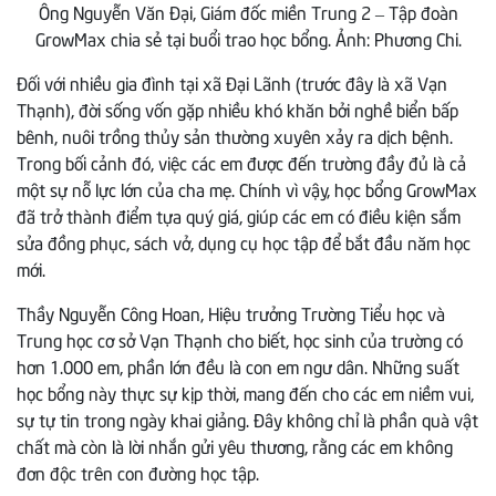
Ông Nguyễn Văn Đại, Giám đốc miền Trung 2 – Tập đoàn
GrowMax chia sẻ tại buổi trao học bổng. Ảnh: Phương Chi.
Đối với nhiều gia đình tại xã Đại Lãnh (trước đây là xã Vạn
Thạnh), đời sống vốn gặp nhiều khó khăn bởi nghề biển bấp
bênh, nuôi trồng thủy sản thường xuyên xảy ra dịch bệnh.
Trong bối cảnh đó, việc các em được đến trường đầy đủ là cả
một sự nỗ lực lớn của cha mẹ. Chính vì vậy, học bổng GrowMax
đã trở thành điểm tựa quý giá, giúp các em có điều kiện sắm
sửa đồng phục, sách vở, dụng cụ học tập để bắt đầu năm học
mới.
Thầy Nguyễn Công Hoan, Hiệu trưởng Trường Tiểu học và
Trung học cơ sở Vạn Thạnh cho biết, học sinh của trường có
hơn 1.000 em, phần lớn đều là con em ngư dân. Những suất
học bổng này thực sự kịp thời, mang đến cho các em niềm vui,
sự tự tin trong ngày khai giảng. Đây không chỉ là phần quà vật
chất mà còn là lời nhắn gửi yêu thương, rằng các em không
đơn độc trên con đường học tập.