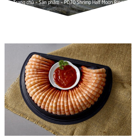
Trang chủ
»
Sản phẩm
»
PDTO Shrimp Half Moon Ring