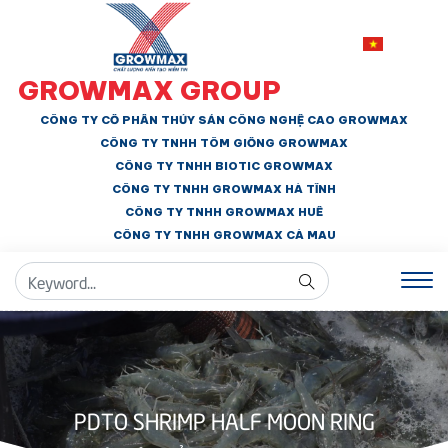
GROWMAX GROUP
CÔNG TY CỔ PHẦN THỦY SẢN CÔNG NGHỆ CAO GROWMAX
CÔNG TY TNHH
TÔM GIỐNG GROWMAX
CÔNG TY TNHH BIOTIC GROWMAX
CÔNG TY TNHH
GROWMAX HÀ TĨNH
CÔNG TY TNHH GROWMAX HUẾ
CÔNG TY TNHH
GROWMAX CÀ MAU
PDTO SHRIMP HALF MOON RING