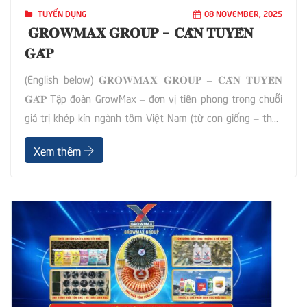
TUYỂN DỤNG
08 NOVEMBER, 2025
𝐆𝐑𝐎𝐖𝐌𝐀𝐗 𝐆𝐑𝐎𝐔𝐏 – 𝐂𝐀̂̀𝐍 𝐓𝐔𝐘𝐄̂̉𝐍
𝐆𝐀̂́𝐏
(English below) 𝐆𝐑𝐎𝐖𝐌𝐀𝐗 𝐆𝐑𝐎𝐔𝐏 – 𝐂𝐀̂̀𝐍 𝐓𝐔𝐘𝐄̂̉𝐍
𝐆𝐀̂́𝐏 Tập đoàn GrowMax – đơn vị tiên phong trong chuỗi
giá trị khép kín ngành tôm Việt Nam (từ con giống – thức
ăn – chế phẩm sinh học – quy trình nuôi – đến chế biến
Xem thêm
xuất khẩu) đang mở rộng thị trường xuất khẩu sang Mỹ,
Châu