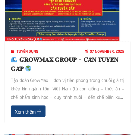
TUYỂN DỤNG
07 NOVEMBER, 2025
𝐆𝐑𝐎𝐖𝐌𝐀𝐗 𝐆𝐑𝐎𝐔𝐏 – 𝐂𝐀̂̀𝐍 𝐓𝐔𝐘𝐄̂̉𝐍
𝐆𝐀̂́𝐏
Tập đoàn GrowMax – đơn vị tiên phong trong chuỗi giá trị
khép kín ngành tôm Việt Nam (từ con giống – thức ăn –
chế phẩm sinh học – quy trình nuôi – đến chế biến xuất
khẩu) đang mở rộng thị trường xuất khẩu sang Mỹ, Châu
Xem thêm
Âu, Nhật Bản và Châu Á.