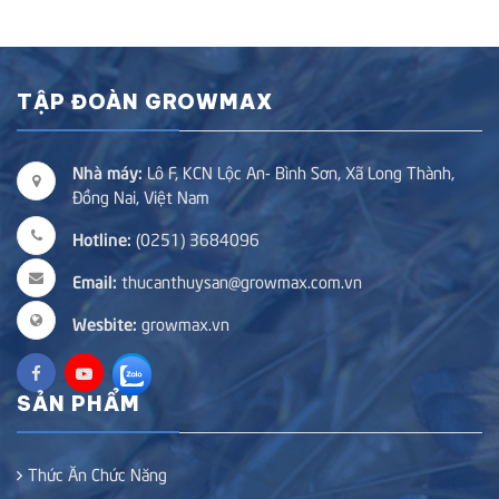
TẬP ĐOÀN GROWMAX
Nhà máy:
Lô F, KCN Lộc An- Bình Sơn, Xã Long Thành,
Đồng Nai, Việt Nam
Hotline:
(0251) 3684096
Email:
thucanthuysan@growmax.com.vn
Wesbite:
growmax.vn
SẢN PHẨM
Thức Ăn Chức Năng