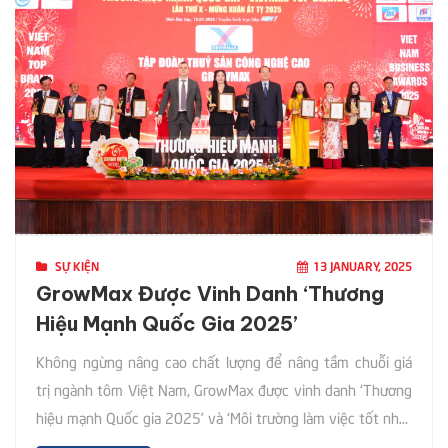
SỰ KIỆN
13 JANUARY, 2025
GrowMax Được Vinh Danh ‘Thương
Hiệu Mạnh Quốc Gia 2025’
Không ngừng nâng cao chất lượng để nâng tầm chuỗi giá
trị ngành tôm Việt Nam, GrowMax được vinh danh ‘Thương
hiệu mạnh Quốc gia 2025’ và ‘Môi trường làm việc tốt nhất
Việt Nam’. Ngày 12/1, tại TP. Hồ Chí Minh diễn ra Lễ vinh