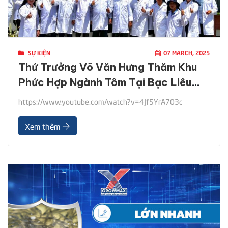
SỰ KIỆN
07 MARCH, 2025
Thứ Trưởng Võ Văn Hưng Thăm Khu
Phức Hợp Ngành Tôm Tại Bạc Liêu
Của Tập Đoàn GrowMax
https://www.youtube.com/watch?v=4Jf5YrA703c
Xem thêm