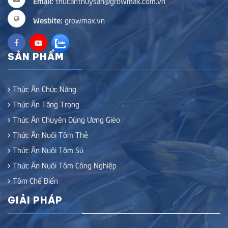
Email:
thucanthuysan@growmax.com.vn
Wesbite:
growmax.vn
SẢN PHẨM
Thức Ăn Chức Năng
Thức Ăn Tăng Trọng
Thức Ăn Chuyên Dùng Ương Gièo
Thức Ăn Nuôi Tôm Thẻ
Thức Ăn Nuôi Tôm Sú
Thức Ăn Nuôi Tôm Công Nghiệp
Tôm Chế Biến
GIẢI PHÁP