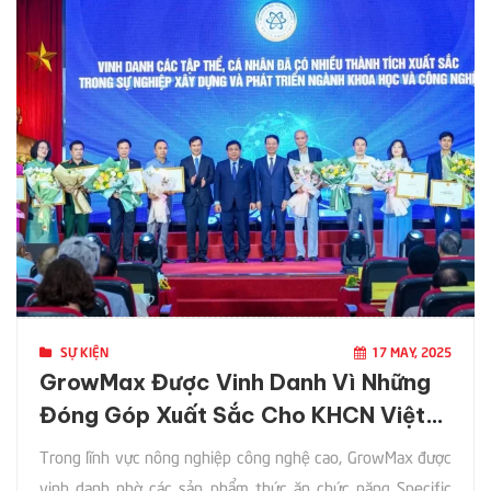
SỰ KIỆN
17 MAY, 2025
GrowMax Được Vinh Danh Vì Những
Đóng Góp Xuất Sắc Cho KHCN Việt
Nam
Trong lĩnh vực nông nghiệp công nghệ cao, GrowMax được
vinh danh nhờ các sản phẩm thức ăn chức năng Specific