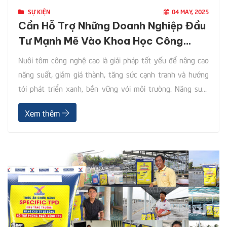
SỰ KIỆN
04 MAY, 2025
Cần Hỗ Trợ Những Doanh Nghiệp Đầu
Tư Mạnh Mẽ Vào Khoa Học Công
Nghệ
Nuôi tôm công nghệ cao là giải pháp tất yếu để nâng cao
năng suất, giảm giá thành, tăng sức cạnh tranh và hướng
tới phát triển xanh, bền vững với môi trường. Năng suất
thấp, giá thành cao, vẫn lạm dụng kháng sinh Ngành tôm
Xem thêm
Việt Nam năm 2024 đã ghi nhận những tín hiệu