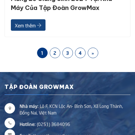
Máy Của Tập Đoàn GrowMax
Xem thêm
1
2
3
4
»
TẬP ĐOÀN GROWMAX
Nhà máy:
Lô F, KCN Lộc An- Bình Sơn, Xã Long Thành,
Đồng Nai, Việt Nam
Hotline:
(0251) 3684096