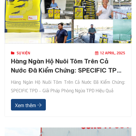
SỰ KIỆN
12 APRIL, 2025
Hàng Ngàn Hộ Nuôi Tôm Trên Cả
Nước Đã Kiểm Chứng: SPECIFIC TPD
– Giải Pháp Phòng Ngừa TPD Hiệu
Hàng Ngàn Hộ Nuôi Tôm Trên Cả Nước Đã Kiểm Chứng:
Quả
SPECIFIC TPD – Giải Pháp Phòng Ngừa TPD Hiệu Quả
Xem thêm