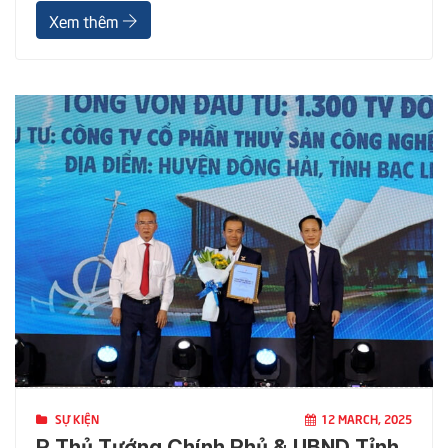
Xem thêm
SỰ KIỆN
12 MARCH, 2025
P.Thủ Tướng Chính Phủ & UBND Tỉnh