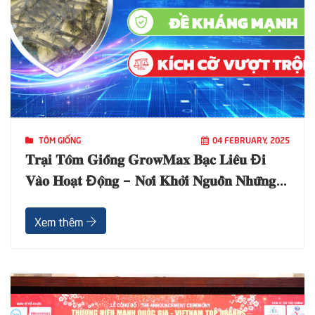
TÔM GIỐNG
04 FEBRUARY, 2025
𝐓𝐫𝐚̣𝐢 𝐓𝐨̂𝐦 𝐆𝐢𝐨̂́𝐧𝐠 𝐆𝐫𝐨𝐰𝐌𝐚𝐱 𝐁𝐚̣𝐜 𝐋𝐢𝐞̂𝐮 Đ𝐢
𝐕𝐚̀𝐨 𝐇𝐨𝐚̣𝐭 Đ𝐨̣̂𝐧𝐠 – 𝐍𝐨̛𝐢 𝐊𝐡𝐨̛̉𝐢 𝐍𝐠𝐮𝐨̂̀𝐧 𝐍𝐡𝐮̛̃𝐧𝐠
𝐌𝐮̀𝐚 𝐕𝐮̣ 𝐓𝐡𝐚̀𝐧𝐡 𝐂𝐨̂𝐧𝐠
Xem thêm