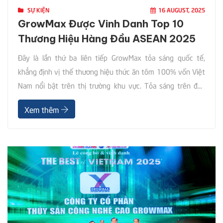
SỰ KIỆN
16 AUGUST, 2025
GrowMax Được Vinh Danh Top 10
Thương Hiệu Hàng Đầu ASEAN 2025
Đây là lần thứ ba liên tiếp GrowMax tỏa sáng quốc tế,
khẳng định vị thế thương hiệu thức ăn tôm 100% vốn Việt
Nam nổi bật trên thị trường khu vực. Tỏa sáng trên đấu
trường quốc tế Ngày 16/8, tại Lễ công bố ASEAN Award
Xem thêm
2025 ở Singapore, Tập đoàn GrowMax vinh dự được xướng