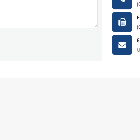
(
F
(
E
t