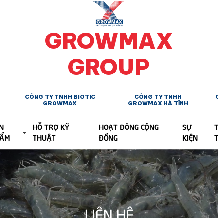
GROWMAX
GROUP
CÔNG TY TNHH BIOTIC
CÔNG TY TNHH
GROWMAX
GROWMAX HÀ TĨNH
N
HỖ TRỢ KỸ
HOẠT ĐỘNG CỘNG
SỰ
T
HẨM
THUẬT
ĐỒNG
KIỆN
LIÊN HỆ