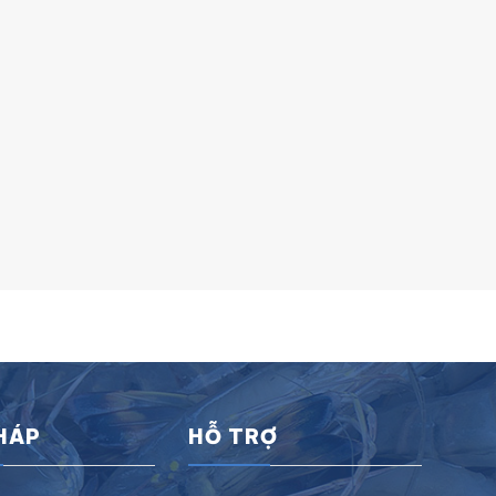
PHÁP
HỖ TRỢ