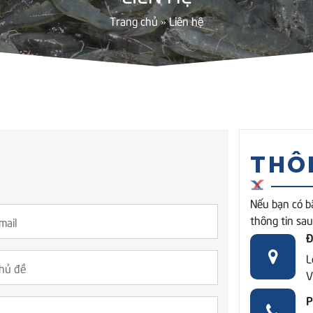
Trang chủ
»
Liên hệ
THÔN
Nếu bạn có bấ
thông tin sau
Đ
L
V
P