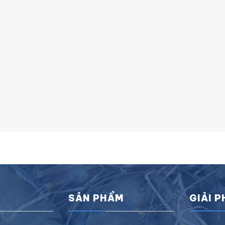
SẢN PHẨM
GIẢI 