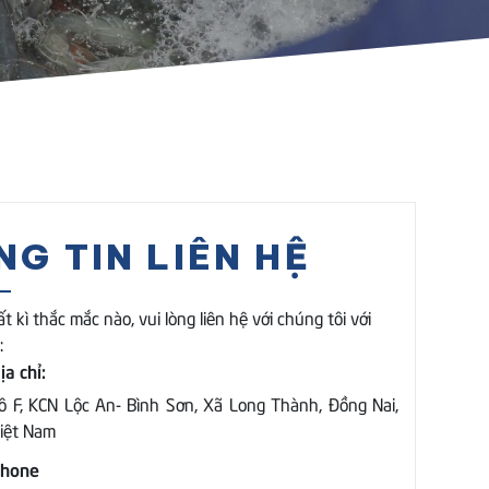
G TIN LIÊN HỆ
t kì thắc mắc nào, vui lòng liên hệ với chúng tôi với
:
ịa chỉ:
ô F, KCN Lộc An- Bình Sơn, Xã Long Thành, Đồng Nai,
iệt Nam
hone