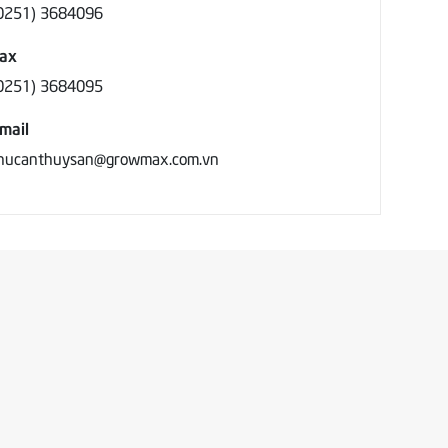
0251) 3684096
ax
0251) 3684095
mail
hucanthuysan@growmax.com.vn