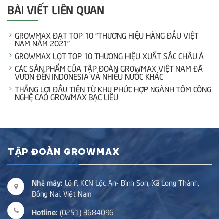
BÀI VIẾT LIÊN QUAN
GROWMAX ĐẠT TOP 10 “THƯƠNG HIỆU HÀNG ĐẦU VIỆT
NAM NĂM 2021”
GROWMAX LỌT TOP 10 THƯƠNG HIỆU XUẤT SẮC CHÂU Á
CÁC SẢN PHẨM CỦA TẬP ĐOÀN GROWMAX VIỆT NAM ĐÃ
VƯƠN ĐẾN INDONESIA VÀ NHIỀU NƯỚC KHÁC
THẮNG LỢI ĐẦU TIÊN TỪ KHU PHỨC HỢP NGÀNH TÔM CÔNG
NGHỆ CAO GROWMAX BẠC LIÊU
TẬP ĐOÀN GROWMAX
Nhà máy:
Lô F, KCN Lộc An- Bình Sơn, Xã Long Thành,
Đồng Nai, Việt Nam
Hotline:
(0251) 3684096