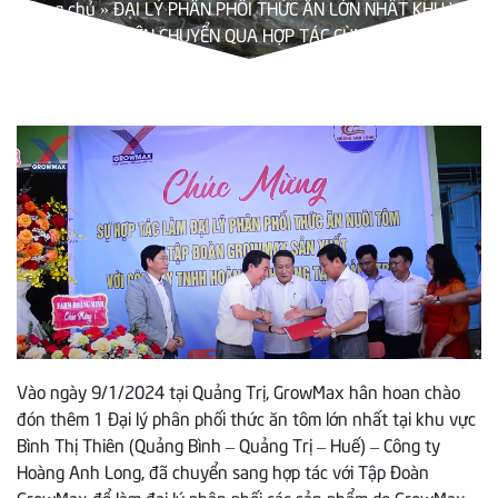
Trang chủ
»
ĐẠI LÝ PHÂN PHỐI THỨC ĂN LỚN NHẤT KHU VỰC
BÌNH TRỊ THIÊN CHUYỂN QUA HỢP TÁC CÙNG GROWMAX
Vào ngày 9/1/2024 tại Quảng Trị, GrowMax hân hoan chào
đón thêm 1 Đại lý phân phối thức ăn tôm lớn nhất tại khu vực
Bình Thị Thiên (Quảng Bình – Quảng Trị – Huế) – Công ty
Hoàng Anh Long, đã chuyển sang hợp tác với Tập Đoàn
GrowMax để làm đại lý phân phối các sản phẩm do GrowMax