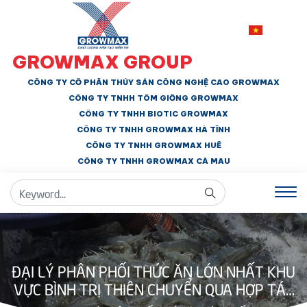
GROWMAX GROUP
CÔNG TY CỔ PHẦN THỦY SẢN CÔNG NGHỆ CAO GROWMAX
CÔNG TY TNHH
TÔM GIỐNG GROWMAX
CÔNG TY TNHH BIOTIC GROWMAX
CÔNG TY TNHH
GROWMAX HÀ TĨNH
CÔNG TY TNHH GROWMAX HUẾ
CÔNG TY TNHH
GROWMAX CÀ MAU
ĐẠI LÝ PHÂN PHỐI THỨC ĂN LỚN NHẤT KHU
VỰC BÌNH TRỊ THIÊN CHUYỂN QUA HỢP TÁC
CÙNG GROWMAX