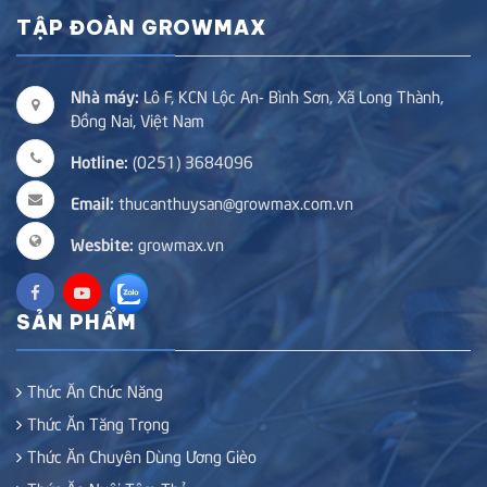
TẬP ĐOÀN GROWMAX
Nhà máy:
Lô F, KCN Lộc An- Bình Sơn, Xã Long Thành,
Đồng Nai, Việt Nam
Hotline:
(0251) 3684096
Email:
thucanthuysan@growmax.com.vn
Wesbite:
growmax.vn
SẢN PHẨM
Thức Ăn Chức Năng
Thức Ăn Tăng Trọng
Thức Ăn Chuyên Dùng Ương Gièo