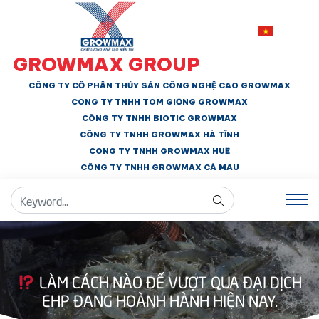
GROWMAX GROUP
CÔNG TY CỔ PHẦN THỦY SẢN CÔNG NGHỆ CAO GROWMAX
CÔNG TY TNHH
TÔM GIỐNG GROWMAX
CÔNG TY TNHH BIOTIC GROWMAX
CÔNG TY TNHH
GROWMAX HÀ TĨNH
CÔNG TY TNHH GROWMAX HUẾ
CÔNG TY TNHH
GROWMAX CÀ MAU
LÀM CÁCH NÀO ĐỂ VƯỢT QUA ĐẠI DỊCH
EHP ĐANG HOÀNH HÀNH HIỆN NAY.