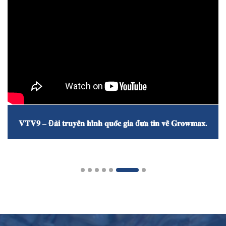
𝐕𝐓𝐕𝟗 – Đ𝐚̀𝐢 𝐭𝐫𝐮𝐲𝐞̂̀𝐧 𝐡𝐢̀𝐧𝐡 𝐪𝐮𝐨̂́𝐜 𝐠𝐢𝐚 đ𝐮̛𝐚 𝐭𝐢𝐧 𝐯𝐞̂̀ 𝐆𝐫𝐨𝐰𝐦𝐚𝐱.