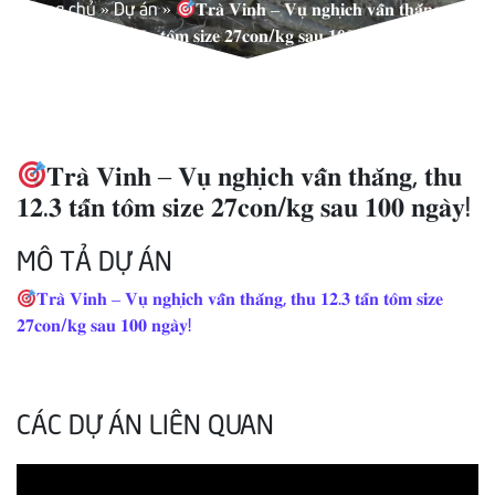
Trang chủ
»
Dự án
»
𝐓𝐫𝐚̀ 𝐕𝐢𝐧𝐡 – 𝐕𝐮̣ 𝐧𝐠𝐡𝐢̣𝐜𝐡 𝐯𝐚̂̃𝐧 𝐭𝐡𝐚̆́𝐧𝐠, 𝐭𝐡𝐮
𝟏𝟐.𝟑 𝐭𝐚̂́𝐧 𝐭𝐨̂𝐦 𝐬𝐢𝐳𝐞 𝟐𝟕𝐜𝐨𝐧/𝐤𝐠 𝐬𝐚𝐮 𝟏𝟎𝟎 𝐧𝐠𝐚̀𝐲!
𝐓𝐫𝐚̀ 𝐕𝐢𝐧𝐡 – 𝐕𝐮̣ 𝐧𝐠𝐡𝐢̣𝐜𝐡 𝐯𝐚̂̃𝐧 𝐭𝐡𝐚̆́𝐧𝐠, 𝐭𝐡𝐮
𝟏𝟐.𝟑 𝐭𝐚̂́𝐧 𝐭𝐨̂𝐦 𝐬𝐢𝐳𝐞 𝟐𝟕𝐜𝐨𝐧/𝐤𝐠 𝐬𝐚𝐮 𝟏𝟎𝟎 𝐧𝐠𝐚̀𝐲!
MÔ TẢ DỰ ÁN
𝐓𝐫𝐚̀ 𝐕𝐢𝐧𝐡 – 𝐕𝐮̣ 𝐧𝐠𝐡𝐢̣𝐜𝐡 𝐯𝐚̂̃𝐧 𝐭𝐡𝐚̆́𝐧𝐠, 𝐭𝐡𝐮 𝟏𝟐.𝟑 𝐭𝐚̂́𝐧 𝐭𝐨̂𝐦 𝐬𝐢𝐳𝐞
𝟐𝟕𝐜𝐨𝐧/𝐤𝐠 𝐬𝐚𝐮 𝟏𝟎𝟎 𝐧𝐠𝐚̀𝐲!
CÁC DỰ ÁN LIÊN QUAN