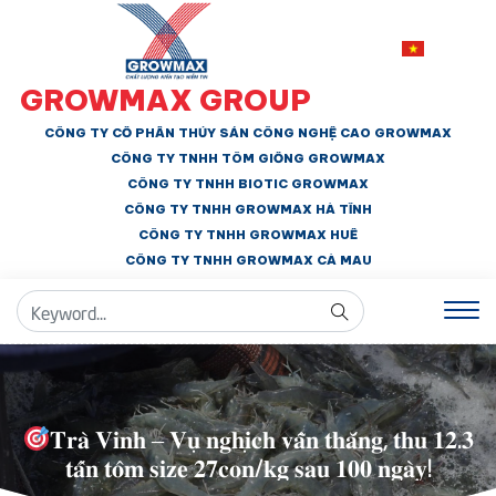
GROWMAX GROUP
CÔNG TY CỔ PHẦN THỦY SẢN CÔNG NGHỆ CAO GROWMAX
CÔNG TY TNHH
TÔM GIỐNG GROWMAX
CÔNG TY TNHH BIOTIC GROWMAX
CÔNG TY TNHH
GROWMAX HÀ TĨNH
CÔNG TY TNHH GROWMAX HUẾ
CÔNG TY TNHH
GROWMAX CÀ MAU
𝐓𝐫𝐚̀ 𝐕𝐢𝐧𝐡 – 𝐕𝐮̣ 𝐧𝐠𝐡𝐢̣𝐜𝐡 𝐯𝐚̂̃𝐧 𝐭𝐡𝐚̆́𝐧𝐠, 𝐭𝐡𝐮 𝟏𝟐.𝟑
𝐭𝐚̂́𝐧 𝐭𝐨̂𝐦 𝐬𝐢𝐳𝐞 𝟐𝟕𝐜𝐨𝐧/𝐤𝐠 𝐬𝐚𝐮 𝟏𝟎𝟎 𝐧𝐠𝐚̀𝐲!