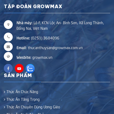
TẬP ĐOÀN GROWMAX
Nhà máy:
Lô F, KCN Lộc An- Bình Sơn, Xã Long Thành,
Đồng Nai, Việt Nam
Hotline:
(0251) 3684096
Email:
thucanthuysan@growmax.com.vn
Wesbite:
growmax.vn
SẢN PHẨM
Thức Ăn Chức Năng
Thức Ăn Tăng Trọng
Thức Ăn Chuyên Dùng Ương Gièo