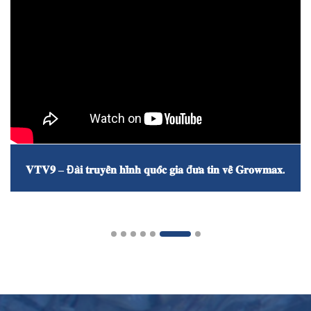
𝐕𝐓𝐕𝟗 – Đ𝐚̀𝐢 𝐭𝐫𝐮𝐲𝐞̂̀𝐧 𝐡𝐢̀𝐧𝐡 𝐪𝐮𝐨̂́𝐜 𝐠𝐢𝐚 đ𝐮̛𝐚 𝐭𝐢𝐧 𝐯𝐞̂̀ 𝐆𝐫𝐨𝐰𝐦𝐚𝐱.