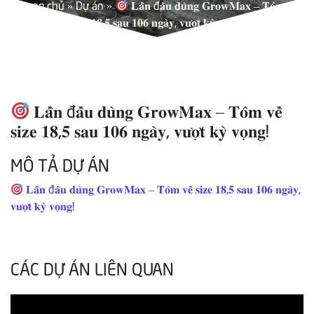
Trang chủ
»
Dự án
»
𝐋𝐚̂̀𝐧 đ𝐚̂̀𝐮 𝐝𝐮̀𝐧𝐠 𝐆𝐫𝐨𝐰𝐌𝐚𝐱 – 𝐓𝐨̂𝐦 𝐯𝐞̂̀
𝐬𝐢𝐳𝐞 𝟏𝟖,𝟓 𝐬𝐚𝐮 𝟏𝟎𝟔 𝐧𝐠𝐚̀𝐲, 𝐯𝐮̛𝐨̛̣𝐭 𝐤𝐲̀ 𝐯𝐨̣𝐧𝐠!
𝐋𝐚̂̀𝐧 đ𝐚̂̀𝐮 𝐝𝐮̀𝐧𝐠 𝐆𝐫𝐨𝐰𝐌𝐚𝐱 – 𝐓𝐨̂𝐦 𝐯𝐞̂̀
𝐬𝐢𝐳𝐞 𝟏𝟖,𝟓 𝐬𝐚𝐮 𝟏𝟎𝟔 𝐧𝐠𝐚̀𝐲, 𝐯𝐮̛𝐨̛̣𝐭 𝐤𝐲̀ 𝐯𝐨̣𝐧𝐠!
MÔ TẢ DỰ ÁN
𝐋𝐚̂̀𝐧 đ𝐚̂̀𝐮 𝐝𝐮̀𝐧𝐠 𝐆𝐫𝐨𝐰𝐌𝐚𝐱 – 𝐓𝐨̂𝐦 𝐯𝐞̂̀ 𝐬𝐢𝐳𝐞 𝟏𝟖,𝟓 𝐬𝐚𝐮 𝟏𝟎𝟔 𝐧𝐠𝐚̀𝐲,
𝐯𝐮̛𝐨̛̣𝐭 𝐤𝐲̀ 𝐯𝐨̣𝐧𝐠!
CÁC DỰ ÁN LIÊN QUAN