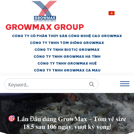
GROWMAX GROUP
CÔNG TY CỔ PHẦN THỦY SẢN CÔNG NGHỆ CAO GROWMAX
CÔNG TY TNHH
TÔM GIỐNG GROWMAX
CÔNG TY TNHH BIOTIC GROWMAX
CÔNG TY TNHH
GROWMAX HÀ TĨNH
CÔNG TY TNHH GROWMAX HUẾ
CÔNG TY TNHH
GROWMAX CÀ MAU
𝐋𝐚̂̀𝐧 Đ𝐚̂̀𝐮 𝐝𝐮̀𝐧𝐠 𝐆𝐫𝐨𝐰𝐌𝐚𝐱 – 𝐓𝐨̂𝐦 𝐯𝐞̂̀ 𝐬𝐢𝐳𝐞
𝟏𝟖,𝟓 𝐬𝐚𝐮 𝟏𝟎𝟔 𝐧𝐠𝐚̀𝐲, 𝐯𝐮̛𝐨̛̣𝐭 𝐤𝐲̀ 𝐯𝐨̣𝐧𝐠!