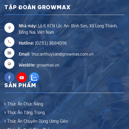
TẬP ĐOÀN GROWMAX
Nhà máy:
Lô F, KCN Lộc An- Bình Sơn, Xã Long Thành,
Đồng Nai, Việt Nam
Hotline:
(0251) 3684096
Email:
thucanthuysan@growmax.com.vn
Wesbite:
growmax.vn
SẢN PHẨM
Thức Ăn Chức Năng
Thức Ăn Tăng Trọng
Thức Ăn Chuyên Dùng Ương Gièo