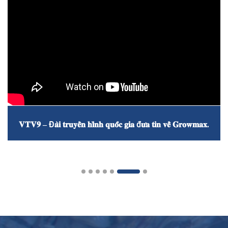
𝐕𝐓𝐕𝟗 – Đ𝐚̀𝐢 𝐭𝐫𝐮𝐲𝐞̂̀𝐧 𝐡𝐢̀𝐧𝐡 𝐪𝐮𝐨̂́𝐜 𝐠𝐢𝐚 đ𝐮̛𝐚 𝐭𝐢𝐧 𝐯𝐞̂̀ 𝐆𝐫𝐨𝐰𝐦𝐚𝐱.