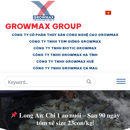
GROWMAX GROUP
CÔNG TY CỔ PHẦN THỦY SẢN CÔNG NGHỆ CAO GROWMAX
CÔNG TY TNHH
TÔM GIỐNG GROWMAX
CÔNG TY TNHH BIOTIC GROWMAX
CÔNG TY TNHH
GROWMAX HÀ TĨNH
CÔNG TY TNHH GROWMAX HUẾ
CÔNG TY TNHH
GROWMAX CÀ MAU
𝐋𝐨𝐧𝐠 𝐀𝐧: 𝐂𝐡𝐢̉ 𝟏 𝐚𝐨 𝐧𝐮𝐨̂𝐢 – 𝐒𝐚𝐮 𝟗𝟎 𝐧𝐠𝐚̀𝐲
𝐭𝐨̂𝐦 𝐯𝐞̂̀ 𝐬𝐢𝐳𝐞 𝟐𝟑𝐜𝐨𝐧/𝐤𝐠!