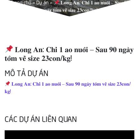
Trang chủ
»
Dự án
»
𝐋𝐨𝐧𝐠 𝐀𝐧: 𝐂𝐡𝐢̉ 𝟏 𝐚𝐨 𝐧𝐮𝐨̂𝐢 – 𝐒𝐚𝐮 𝟗𝟎
𝐧𝐠𝐚̀𝐲 𝐭𝐨̂𝐦 𝐯𝐞̂̀ 𝐬𝐢𝐳𝐞 𝟐𝟑𝐜𝐨𝐧/𝐤𝐠!
𝐋𝐨𝐧𝐠 𝐀𝐧: 𝐂𝐡𝐢̉ 𝟏 𝐚𝐨 𝐧𝐮𝐨̂𝐢 – 𝐒𝐚𝐮 𝟗𝟎 𝐧𝐠𝐚̀𝐲
𝐭𝐨̂𝐦 𝐯𝐞̂̀ 𝐬𝐢𝐳𝐞 𝟐𝟑𝐜𝐨𝐧/𝐤𝐠!
MÔ TẢ DỰ ÁN
𝐋𝐨𝐧𝐠 𝐀𝐧: 𝐂𝐡𝐢̉ 𝟏 𝐚𝐨 𝐧𝐮𝐨̂𝐢 – 𝐒𝐚𝐮 𝟗𝟎 𝐧𝐠𝐚̀𝐲 𝐭𝐨̂𝐦 𝐯𝐞̂̀ 𝐬𝐢𝐳𝐞 𝟐𝟑𝐜𝐨𝐧/
𝐤𝐠!
CÁC DỰ ÁN LIÊN QUAN