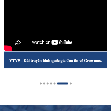
𝐕𝐓𝐕𝟗 – Đ𝐚̀𝐢 𝐭𝐫𝐮𝐲𝐞̂̀𝐧 𝐡𝐢̀𝐧𝐡 𝐪𝐮𝐨̂́𝐜 𝐠𝐢𝐚 đ𝐮̛𝐚 𝐭𝐢𝐧 𝐯𝐞̂̀ 𝐆𝐫𝐨𝐰𝐦𝐚𝐱.