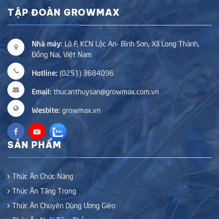
TẬP ĐOÀN GROWMAX
Nhà máy:
Lô F, KCN Lộc An- Bình Sơn, Xã Long Thành,
Đồng Nai, Việt Nam
Hotline:
(0251) 3684096
Email:
thucanthuysan@growmax.com.vn
Wesbite:
growmax.vn
SẢN PHẨM
Thức Ăn Chức Năng
Thức Ăn Tăng Trọng
Thức Ăn Chuyên Dùng Ương Gièo