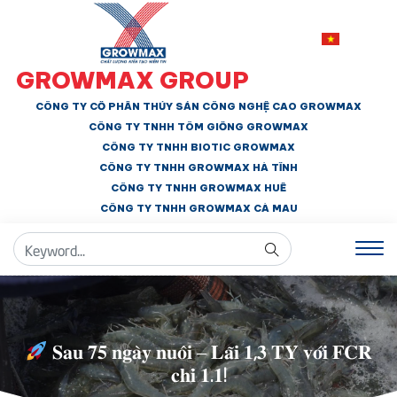
GROWMAX GROUP
CÔNG TY CỔ PHẦN THỦY SẢN CÔNG NGHỆ CAO GROWMAX
CÔNG TY TNHH
TÔM GIỐNG GROWMAX
CÔNG TY TNHH BIOTIC GROWMAX
CÔNG TY TNHH
GROWMAX HÀ TĨNH
CÔNG TY TNHH GROWMAX HUẾ
CÔNG TY TNHH
GROWMAX CÀ MAU
𝐒𝐚𝐮 𝟕𝟓 𝐧𝐠𝐚̀𝐲 𝐧𝐮𝐨̂𝐢 – 𝐋𝐚̃𝐢 𝟏,𝟑 𝐓𝐘̉ 𝐯𝐨̛́𝐢 𝐅𝐂𝐑
𝐜𝐡𝐢̉ 𝟏.𝟏!