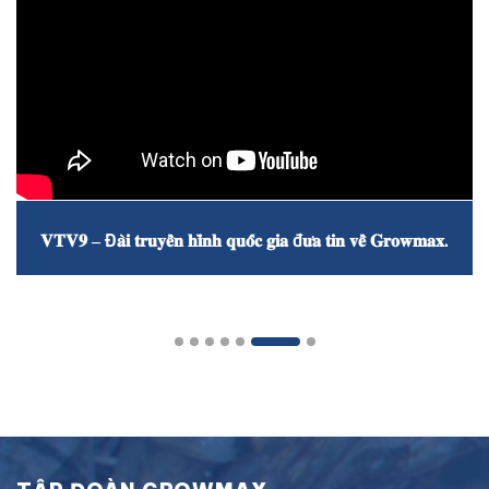
𝐕𝐓𝐕𝟗 – Đ𝐚̀𝐢 𝐭𝐫𝐮𝐲𝐞̂̀𝐧 𝐡𝐢̀𝐧𝐡 𝐪𝐮𝐨̂́𝐜 𝐠𝐢𝐚 đ𝐮̛𝐚 𝐭𝐢𝐧 𝐯𝐞̂̀ 𝐆𝐫𝐨𝐰𝐦𝐚𝐱.