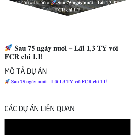
Trang chủ
»
Dự án
»
𝐒𝐚𝐮 𝟕𝟓 𝐧𝐠𝐚̀𝐲 𝐧𝐮𝐨̂𝐢 – 𝐋𝐚̃𝐢 𝟏,𝟑 𝐓𝐘̉ 𝐯𝐨̛́𝐢
𝐅𝐂𝐑 𝐜𝐡𝐢̉ 𝟏.𝟏!
𝐒𝐚𝐮 𝟕𝟓 𝐧𝐠𝐚̀𝐲 𝐧𝐮𝐨̂𝐢 – 𝐋𝐚̃𝐢 𝟏,𝟑 𝐓𝐘̉ 𝐯𝐨̛́𝐢
𝐅𝐂𝐑 𝐜𝐡𝐢̉ 𝟏.𝟏!
MÔ TẢ DỰ ÁN
𝐒𝐚𝐮 𝟕𝟓 𝐧𝐠𝐚̀𝐲 𝐧𝐮𝐨̂𝐢 – 𝐋𝐚̃𝐢 𝟏,𝟑 𝐓𝐘̉ 𝐯𝐨̛́𝐢 𝐅𝐂𝐑 𝐜𝐡𝐢̉ 𝟏.𝟏!
CÁC DỰ ÁN LIÊN QUAN