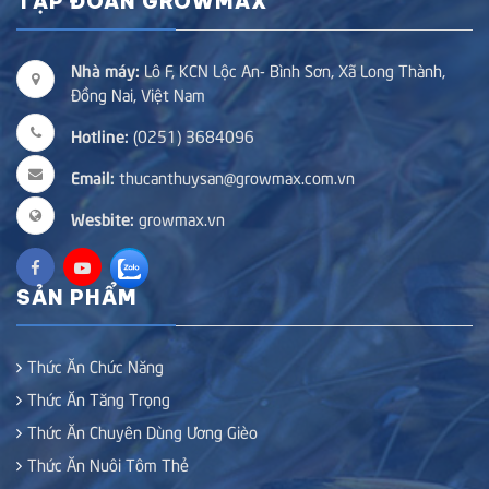
TẬP ĐOÀN GROWMAX
Nhà máy:
Lô F, KCN Lộc An- Bình Sơn, Xã Long Thành,
Đồng Nai, Việt Nam
Hotline:
(0251) 3684096
Email:
thucanthuysan@growmax.com.vn
Wesbite:
growmax.vn
SẢN PHẨM
Thức Ăn Chức Năng
Thức Ăn Tăng Trọng
Thức Ăn Chuyên Dùng Ương Gièo
Thức Ăn Nuôi Tôm Thẻ