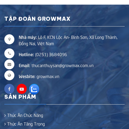
TẬP ĐOÀN GROWMAX
Nhà máy:
Lô F, KCN Lộc An- Bình Sơn, Xã Long Thành,
Đồng Nai, Việt Nam
Hotline:
(0251) 3684096
Email:
thucanthuysan@growmax.com.vn
Wesbite:
growmax.vn
SẢN PHẨM
Thức Ăn Chức Năng
Thức Ăn Tăng Trọng