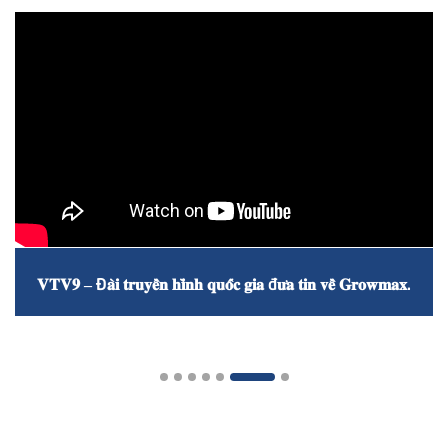
𝐕𝐓𝐕𝟗 – Đ𝐚̀𝐢 𝐭𝐫𝐮𝐲𝐞̂̀𝐧 𝐡𝐢̀𝐧𝐡 𝐪𝐮𝐨̂́𝐜 𝐠𝐢𝐚 đ𝐮̛𝐚 𝐭𝐢𝐧 𝐯𝐞̂̀ 𝐆𝐫𝐨𝐰𝐦𝐚𝐱.