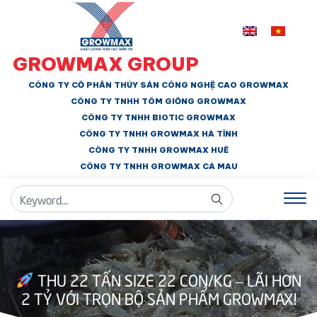
GROWMAX GROUP
CÔNG TY CỔ PHẦN THỦY SẢN CÔNG NGHỆ CAO GROWMAX
CÔNG TY TNHH
TÔM GIỐNG GROWMAX
CÔNG TY TNHH BIOTIC GROWMAX
CÔNG TY TNHH
GROWMAX HÀ TĨNH
CÔNG TY TNHH GROWMAX HUẾ
CÔNG TY TNHH
GROWMAX CÀ MAU
THU 22 TẤN SIZE 22 CON/KG – LÃI HƠN
2 TỶ VỚI TRỌN BỘ SẢN PHẨM GROWMAX!