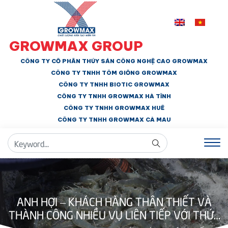
GROWMAX GROUP
CÔNG TY CỔ PHẦN THỦY SẢN CÔNG NGHỆ CAO GROWMAX
CÔNG TY TNHH
TÔM GIỐNG GROWMAX
CÔNG TY TNHH BIOTIC GROWMAX
CÔNG TY TNHH
GROWMAX HÀ TĨNH
CÔNG TY TNHH GROWMAX HUẾ
CÔNG TY TNHH
GROWMAX CÀ MAU
ANH HỢI – KHÁCH HÀNG THÂN THIẾT VÀ
THÀNH CÔNG NHIỀU VỤ LIÊN TIẾP VỚI THỨC
ĂN GROWMAX