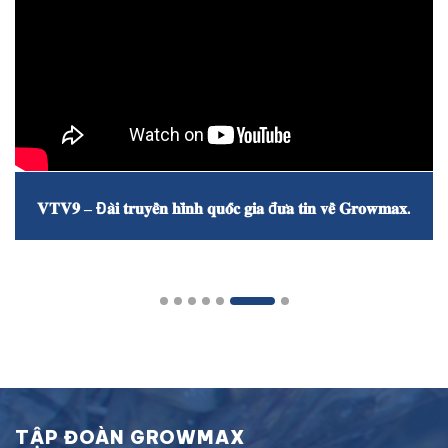
𝐕𝐓𝐕𝟗 – Đ𝐚̀𝐢 𝐭𝐫𝐮𝐲𝐞̂̀𝐧 𝐡𝐢̀𝐧𝐡 𝐪𝐮𝐨̂́𝐜 𝐠𝐢𝐚 đ𝐮̛𝐚 𝐭𝐢𝐧 𝐯𝐞̂̀ 𝐆𝐫𝐨𝐰𝐦𝐚𝐱.
TẬP ĐOÀN GROWMAX