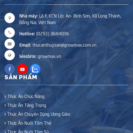
Nhà máy:
Lô F, KCN Lộc An- Bình Sơn, Xã Long Thành,
Đồng Nai, Việt Nam
Hotline:
(0251) 3684096
Email:
thucanthuysan@growmax.com.vn
Wesbite:
growmax.vn
SẢN PHẨM
Thức Ăn Chức Năng
Thức Ăn Tăng Trọng
Thức Ăn Chuyên Dùng Ương Gièo
Thức Ăn Nuôi Tôm Thẻ
Thức Ăn Nuôi Tôm Sú