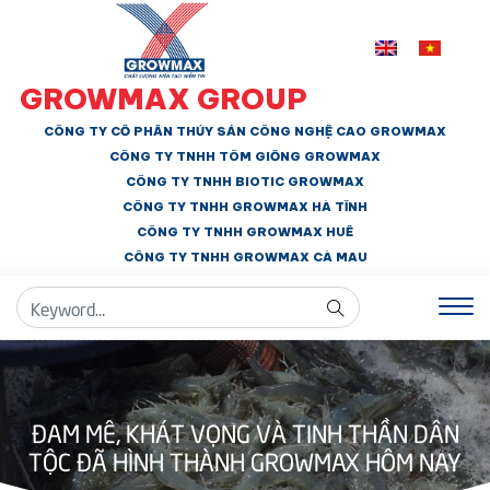
GROWMAX GROUP
CÔNG TY CỔ PHẦN THỦY SẢN CÔNG NGHỆ CAO GROWMAX
CÔNG TY TNHH
TÔM GIỐNG GROWMAX
CÔNG TY TNHH BIOTIC GROWMAX
CÔNG TY TNHH
GROWMAX HÀ TĨNH
CÔNG TY TNHH GROWMAX HUẾ
CÔNG TY TNHH
GROWMAX CÀ MAU
ĐAM MÊ, KHÁT VỌNG VÀ TINH THẦN DÂN
TỘC ĐÃ HÌNH THÀNH GROWMAX HÔM NAY