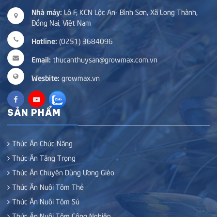
Nhà máy:
Lô F, KCN Lộc An- Bình Sơn, Xã Long Thành,
Đồng Nai, Việt Nam
Hotline:
(0251) 3684096
Email:
thucanthuysan@growmax.com.vn
Wesbite:
growmax.vn
SẢN PHẨM
Thức Ăn Chức Năng
Thức Ăn Tăng Trọng
Thức Ăn Chuyên Dùng Ương Gièo
Thức Ăn Nuôi Tôm Thẻ
Thức Ăn Nuôi Tôm Sú
Thức Ăn Nuôi Tôm Công Nghiệp