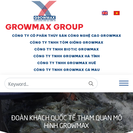
GROWMAX GROUP
CÔNG TY CỔ PHẦN THỦY SẢN CÔNG NGHỆ CAO GROWMAX
CÔNG TY TNHH
TÔM GIỐNG GROWMAX
CÔNG TY TNHH BIOTIC GROWMAX
CÔNG TY TNHH
GROWMAX HÀ TĨNH
CÔNG TY TNHH GROWMAX HUẾ
CÔNG TY TNHH
GROWMAX CÀ MAU
ĐOÀN KHÁCH QUỐC TẾ THAM QUAN MÔ
HÌNH GROWMAX