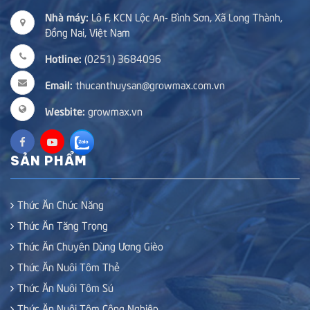
Nhà máy:
Lô F, KCN Lộc An- Bình Sơn, Xã Long Thành,
Đồng Nai, Việt Nam
Hotline:
(0251) 3684096
Email:
thucanthuysan@growmax.com.vn
Wesbite:
growmax.vn
SẢN PHẨM
Thức Ăn Chức Năng
Thức Ăn Tăng Trọng
Thức Ăn Chuyên Dùng Ương Gièo
Thức Ăn Nuôi Tôm Thẻ
Thức Ăn Nuôi Tôm Sú
Thức Ăn Nuôi Tôm Công Nghiệp