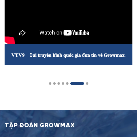
𝐕𝐓𝐕𝟗 – Đ𝐚̀𝐢 𝐭𝐫𝐮𝐲𝐞̂̀𝐧 𝐡𝐢̀𝐧𝐡 𝐪𝐮𝐨̂́𝐜 𝐠𝐢𝐚 đ𝐮̛𝐚 𝐭𝐢𝐧 𝐯𝐞̂̀ 𝐆𝐫𝐨𝐰𝐦𝐚𝐱.
TẬP ĐOÀN GROWMAX