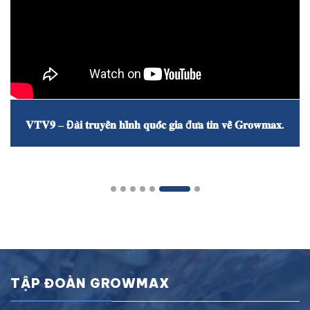
𝐕𝐓𝐕𝟗 – Đ𝐚̀𝐢 𝐭𝐫𝐮𝐲𝐞̂̀𝐧 𝐡𝐢̀𝐧𝐡 𝐪𝐮𝐨̂́𝐜 𝐠𝐢𝐚 đ𝐮̛𝐚 𝐭𝐢𝐧 𝐯𝐞̂̀ 𝐆𝐫𝐨𝐰𝐦𝐚𝐱.
TẬP ĐOÀN GROWMAX