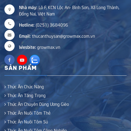
Nhà máy:
Lô F, KCN Lộc An- Bình Sơn, Xã Long Thành,
Đồng Nai, Việt Nam
Hotline:
(0251) 3684096
Email:
thucanthuysan@growmax.com.vn
Wesbite:
growmax.vn
SẢN PHẨM
Thức Ăn Chức Năng
Thức Ăn Tăng Trọng
Thức Ăn Chuyên Dùng Ương Gièo
Thức Ăn Nuôi Tôm Thẻ
Thức Ăn Nuôi Tôm Sú
Thức Ăn Nuôi Tôm Công Nghiệp