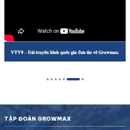
𝐕𝐓𝐕𝟗 – Đ𝐚̀𝐢 𝐭𝐫𝐮𝐲𝐞̂̀𝐧 𝐡𝐢̀𝐧𝐡 𝐪𝐮𝐨̂́𝐜 𝐠𝐢𝐚 đ𝐮̛𝐚 𝐭𝐢𝐧 𝐯𝐞̂̀ 𝐆𝐫𝐨𝐰𝐦𝐚𝐱.
TẬP ĐOÀN GROWMAX