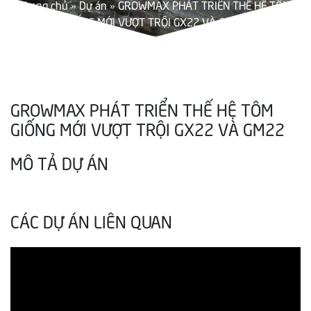
Trang chủ
»
Dự án
»
GROWMAX PHÁT TRIỂN THẾ HỆ TÔM
GIỐNG MỚI VƯỢT TRỘI GX22 VÀ GM22
GROWMAX PHÁT TRIỂN THẾ HỆ TÔM
GIỐNG MỚI VƯỢT TRỘI GX22 VÀ GM22
MÔ TẢ DỰ ÁN
CÁC DỰ ÁN LIÊN QUAN