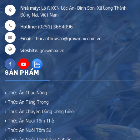
Nhà máy:
Lô F, KCN Lộc An- Bình Sơn, Xã Long Thành,
Đồng Nai, Việt Nam
Hotline:
(0251) 3684096
Email:
thucanthuysan@growmax.com.vn
Wesbite:
growmax.vn
SẢN PHẨM
Thức Ăn Chức Năng
Thức Ăn Tăng Trọng
Thức Ăn Chuyên Dùng Ương Gièo
Thức Ăn Nuôi Tôm Thẻ
Thức Ăn Nuôi Tôm Sú
Thức Ăn Nuôi Tôm Công Nghiệp