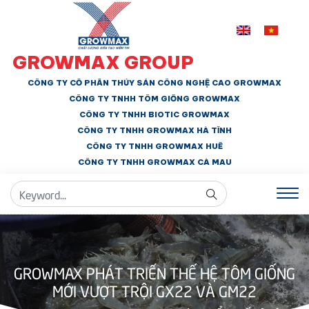
GROWMAX GROUP
CÔNG TY CỔ PHẦN THỦY SẢN CÔNG NGHỆ CAO GROWMAX
CÔNG TY TNHH
TÔM GIỐNG GROWMAX
CÔNG TY TNHH BIOTIC GROWMAX
CÔNG TY TNHH
GROWMAX HÀ TĨNH
CÔNG TY TNHH GROWMAX HUẾ
CÔNG TY TNHH
GROWMAX CÀ MAU
GROWMAX PHÁT TRIỂN THẾ HỆ TÔM GIỐNG
MỚI VƯỢT TRỘI GX22 VÀ GM22