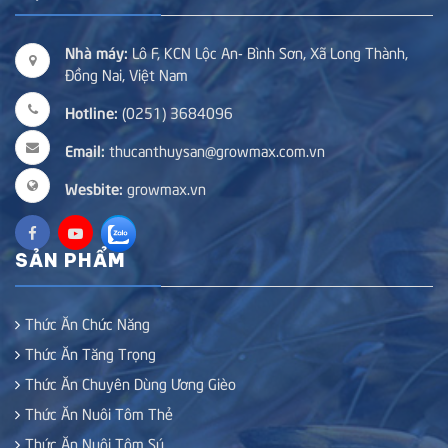
Nhà máy:
Lô F, KCN Lộc An- Bình Sơn, Xã Long Thành,
Đồng Nai, Việt Nam
Hotline:
(0251) 3684096
Email:
thucanthuysan@growmax.com.vn
Wesbite:
growmax.vn
SẢN PHẨM
Thức Ăn Chức Năng
Thức Ăn Tăng Trọng
Thức Ăn Chuyên Dùng Ương Gièo
Thức Ăn Nuôi Tôm Thẻ
Thức Ăn Nuôi Tôm Sú