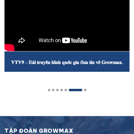
𝐕𝐓𝐕𝟗 – Đ𝐚̀𝐢 𝐭𝐫𝐮𝐲𝐞̂̀𝐧 𝐡𝐢̀𝐧𝐡 𝐪𝐮𝐨̂́𝐜 𝐠𝐢𝐚 đ𝐮̛𝐚 𝐭𝐢𝐧 𝐯𝐞̂̀ 𝐆𝐫𝐨𝐰𝐦𝐚𝐱.
TẬP ĐOÀN GROWMAX