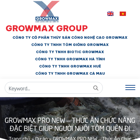
GROWMAX GROUP
CÔNG TY CỔ PHẦN THỦY SẢN CÔNG NGHỆ CAO GROWMAX
CÔNG TY TNHH
TÔM GIỐNG GROWMAX
CÔNG TY TNHH BIOTIC GROWMAX
CÔNG TY TNHH
GROWMAX HÀ TĨNH
CÔNG TY TNHH GROWMAX HUẾ
CÔNG TY TNHH
GROWMAX CÀ MAU
GROWMAX PRO NEW – THỨC ĂN CHỨC NĂNG
ĐẶC BIỆT GIÚP NGƯỜI NUÔI TÔM QUÊN ĐI
NỖI LO BỆNH PHÂN TRẮNG
Trang chủ
»
Dự án
»
GROWMAX PRO NEW – Thức Ăn Chức