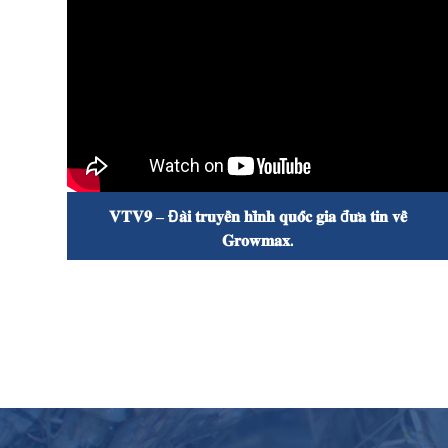

𝐕𝐓𝐕𝟗 – Đ𝐚̀𝐢 𝐭𝐫𝐮𝐲𝐞̂̀𝐧 𝐡𝐢̀𝐧𝐡 𝐪𝐮𝐨̂́𝐜 𝐠𝐢𝐚 đ𝐮̛𝐚 𝐭𝐢𝐧 𝐯𝐞̂̀
𝐆𝐫𝐨𝐰𝐦𝐚𝐱.