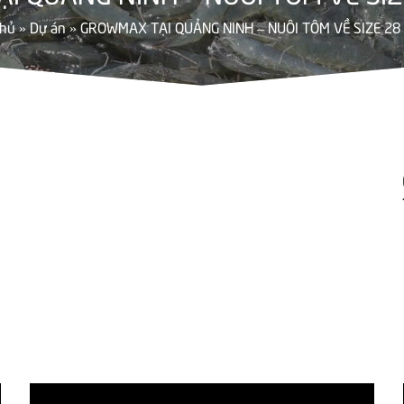
chủ
»
Dự án
»
GROWMAX TẠI QUẢNG NINH – NUÔI TÔM VỀ SIZE 28