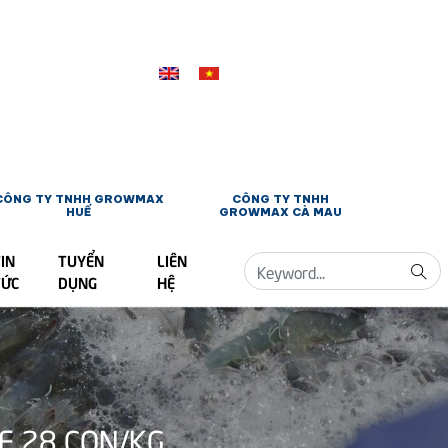
CÔNG TY TNHH GROWMAX
CÔNG TY TNHH
HUẾ
GROWMAX CÀ MAU
IN
TUYỂN
LIÊN
TỨC
DỤNG
HỆ
E 28 CON/KG