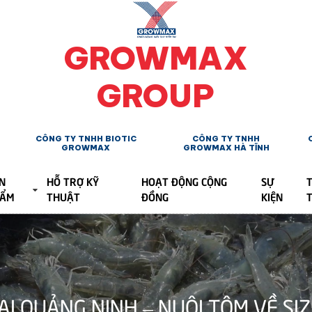
GROWMAX
GROUP
CÔNG TY TNHH BIOTIC
CÔNG TY TNHH
GROWMAX
GROWMAX HÀ TĨNH
N
HỖ TRỢ KỸ
HOẠT ĐỘNG CỘNG
SỰ
T
HẨM
THUẬT
ĐỒNG
KIỆN
I QUẢNG NINH – NUÔI TÔM VỀ SIZ