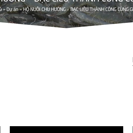
ủ
»
Dự án
»
HỘ NUÔI CHÚ HƯỜNG – BẠC LIÊU THÀNH CÔNG CÙNG