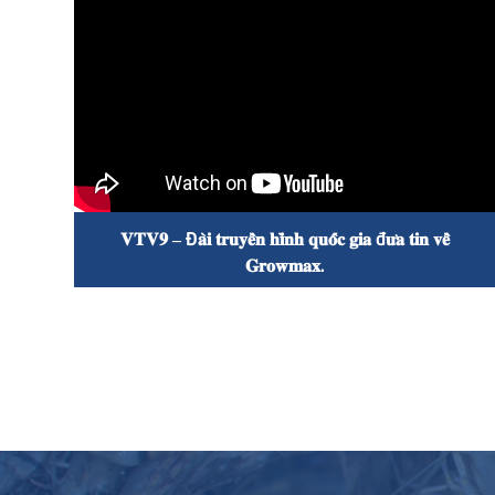

𝐕𝐓𝐕𝟗 – Đ𝐚̀𝐢 𝐭𝐫𝐮𝐲𝐞̂̀𝐧 𝐡𝐢̀𝐧𝐡 𝐪𝐮𝐨̂́𝐜 𝐠𝐢𝐚 đ𝐮̛𝐚 𝐭𝐢𝐧 𝐯𝐞̂̀
𝐆𝐫𝐨𝐰𝐦𝐚𝐱.