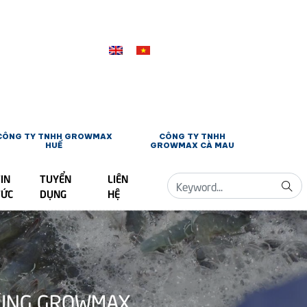
CÔNG TY TNHH GROWMAX
CÔNG TY TNHH
HUẾ
GROWMAX CÀ MAU
IN
TUYỂN
LIÊN
TỨC
DỤNG
HỆ
CÙNG GROWMAX