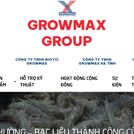
GROWMAX
GROUP
CÔNG TY TNHH BIOTIC
CÔNG TY TNHH
GROWMAX
GROWMAX HÀ TĨNH
N
HỖ TRỢ KỸ
HOẠT ĐỘNG CỘNG
SỰ
T
HẨM
THUẬT
ĐỒNG
KIỆN
 HƯỜNG – BẠC LIÊU THÀNH CÔNG 