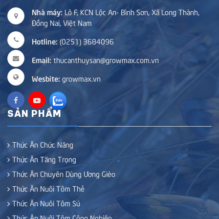
Nhà máy:
Lô F, KCN Lộc An- Bình Sơn, Xã Long Thành,
Đồng Nai, Việt Nam
Hotline:
(0251) 3684096
Email:
thucanthuysan@growmax.com.vn
Wesbite:
growmax.vn
SẢN PHẨM
Thức Ăn Chức Năng
Thức Ăn Tăng Trọng
Thức Ăn Chuyên Dùng Ương Gièo
Thức Ăn Nuôi Tôm Thẻ
Thức Ăn Nuôi Tôm Sú
Thức Ăn Nuôi Tôm Công Nghiệp