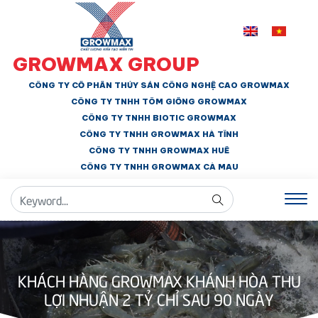
GROWMAX GROUP
CÔNG TY CỔ PHẦN THỦY SẢN CÔNG NGHỆ CAO GROWMAX
CÔNG TY TNHH
TÔM GIỐNG GROWMAX
CÔNG TY TNHH BIOTIC GROWMAX
CÔNG TY TNHH
GROWMAX HÀ TĨNH
CÔNG TY TNHH GROWMAX HUẾ
CÔNG TY TNHH
GROWMAX CÀ MAU
KHÁCH HÀNG GROWMAX KHÁNH HÒA THU
LỢI NHUẬN 2 TỶ CHỈ SAU 90 NGÀY