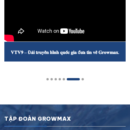
𝐕𝐓𝐕𝟗 – Đ𝐚̀𝐢 𝐭𝐫𝐮𝐲𝐞̂̀𝐧 𝐡𝐢̀𝐧𝐡 𝐪𝐮𝐨̂́𝐜 𝐠𝐢𝐚 đ𝐮̛𝐚 𝐭𝐢𝐧 𝐯𝐞̂̀ 𝐆𝐫𝐨𝐰𝐦𝐚𝐱.
TẬP ĐOÀN GROWMAX