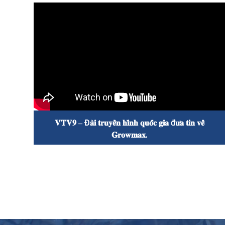

𝐕𝐓𝐕𝟗 – Đ𝐚̀𝐢 𝐭𝐫𝐮𝐲𝐞̂̀𝐧 𝐡𝐢̀𝐧𝐡 𝐪𝐮𝐨̂́𝐜 𝐠𝐢𝐚 đ𝐮̛𝐚 𝐭𝐢𝐧 𝐯𝐞̂̀
𝐆𝐫𝐨𝐰𝐦𝐚𝐱.