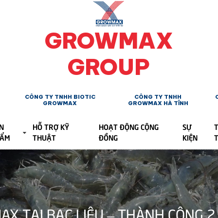
GROWMAX
GROUP
CÔNG TY TNHH BIOTIC
CÔNG TY TNHH
GROWMAX
GROWMAX HÀ TĨNH
N
HỖ TRỢ KỸ
HOẠT ĐỘNG CỘNG
SỰ
T
HẨM
THUẬT
ĐỒNG
KIỆN
 TẠI BẠC LIÊU – THÀNH CÔNG 2 V