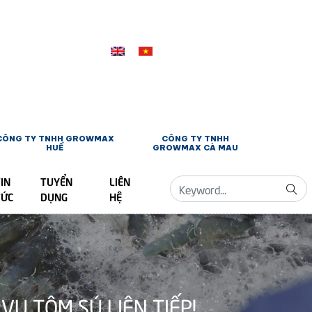
CÔNG TY TNHH GROWMAX
CÔNG TY TNHH
HUẾ
GROWMAX CÀ MAU
IN
TUYỂN
LIÊN
TỨC
DỤNG
HỆ
Ụ TÔM SÚ LIÊN TIẾP!