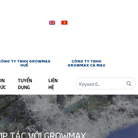
CÔNG TY TNHH GROWMAX
CÔNG TY TNHH
HUẾ
GROWMAX CÀ MAU
IN
TUYỂN
LIÊN
TỨC
DỤNG
HỆ
HỢP TÁC VỚI GROWMAX