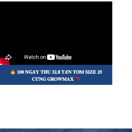

𝐀𝐍 𝐆𝐈𝐀𝐍𝐆: 𝟗𝟗 𝐍𝐆𝐀̀𝐘 𝐓𝐇𝐔 𝐇𝐎̛𝐍 𝟏𝟕 𝐓𝐀̂́𝐍
𝐓𝐎̂𝐌 𝐒𝐈𝐙𝐄 𝟏𝟗𝐂𝐎𝐍/𝐊𝐆 𝐂𝐔̀𝐍𝐆 𝐆𝐑𝐎𝐖𝐌𝐀𝐗