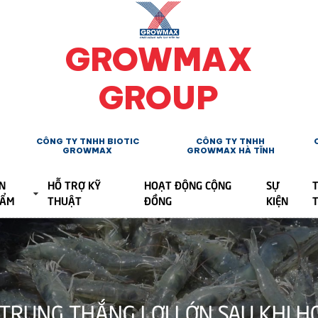
GROWMAX
GROUP
CÔNG TY TNHH BIOTIC
CÔNG TY TNHH
GROWMAX
GROWMAX HÀ TĨNH
N
HỖ TRỢ KỸ
HOẠT ĐỘNG CỘNG
SỰ
T
HẨM
THUẬT
ĐỒNG
KIỆN
N TRUNG THẮNG LỢI LỚN SAU KHI 