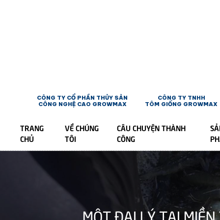
CÔNG TY CỔ PHẦN THỦY SẢN
CÔNG TY TNHH
CÔNG NGHỆ CAO GROWMAX
TÔM GIỐNG GROWMAX
TRANG
VỀ CHÚNG
CÂU CHUYỆN THÀNH
SẢ
CHỦ
TÔI
CÔNG
P
MỘT ĐẠI LÝ TẠI MIỀ