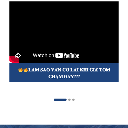
́ 𝐓𝐎̂𝐌
𝟏𝟎𝟎 𝐍𝐆𝐀̀𝐘 𝐓𝐇𝐔 𝟑𝟐,𝟖 𝐓𝐀̂́𝐍 𝐓𝐎̂𝐌 𝐒𝐈𝐙𝐄 𝟐
𝐂𝐔̀𝐍𝐆 𝐆𝐑𝐎𝐖𝐌𝐀𝐗