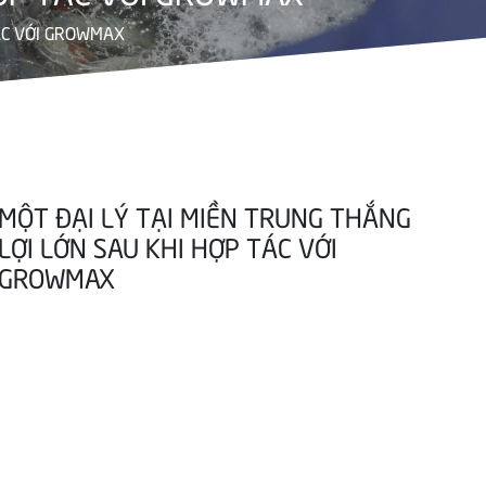
TÁC VỚI GROWMAX
MỘT ĐẠI LÝ TẠI MIỀN TRUNG THẮNG
LỢI LỚN SAU KHI HỢP TÁC VỚI
GROWMAX