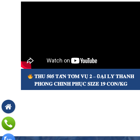
 𝐋𝐘́ 𝐓𝐇𝐀𝐍𝐇
𝐋𝐀̀𝐌 𝐒𝐀𝐎 𝐕𝐀̂̃𝐍 𝐂𝐎́ 𝐋𝐀̃𝐈 𝐊𝐇𝐈 𝐆𝐈𝐀
 𝐂𝐎𝐍/𝐊𝐆
𝐂𝐇𝐀̣𝐌 Đ𝐀́𝐘???