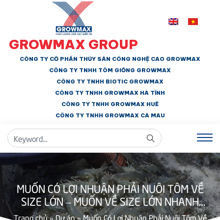
GROWMAX GROUP
CÔNG TY CỔ PHẦN THỦY SẢN CÔNG NGHỆ CAO GROWMAX
CÔNG TY TNHH
TÔM GIỐNG GROWMAX
CÔNG TY TNHH BIOTIC GROWMAX
CÔNG TY TNHH
GROWMAX HÀ TĨNH
CÔNG TY TNHH GROWMAX HUẾ
CÔNG TY TNHH
GROWMAX CÀ MAU
MUỐN CÓ LỢI NHUẬN PHẢI NUÔI TÔM VỀ
SIZE LỚN – MUỐN VỀ SIZE LỚN NHANH
NHẤT HÃY DÙNG SPECIFIC TĂNG TỐC
Trang chủ
»
Dự án
»
Muốn Có Lợi Nhuận Phải Nuôi Tôm Về