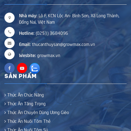
Nhà máy:
Lô F, KCN Lộc An- Bình Sơn, Xã Long Thành,
Đồng Nai, Việt Nam
Hotline:
(0251) 3684096
Email:
thucanthuysan@growmax.com.vn
Wesbite:
growmax.vn
SẢN PHẨM
Thức Ăn Chức Năng
Thức Ăn Tăng Trọng
Thức Ăn Chuyên Dùng Ương Gièo
Thức Ăn Nuôi Tôm Thẻ
Thức Ăn Nuôi Tôm Sú