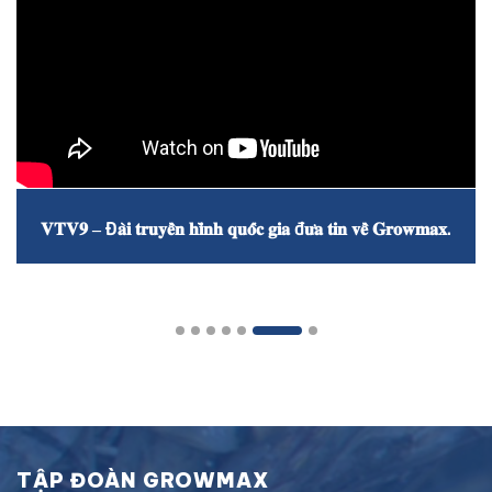
𝐕𝐓𝐕𝟗 – Đ𝐚̀𝐢 𝐭𝐫𝐮𝐲𝐞̂̀𝐧 𝐡𝐢̀𝐧𝐡 𝐪𝐮𝐨̂́𝐜 𝐠𝐢𝐚 đ𝐮̛𝐚 𝐭𝐢𝐧 𝐯𝐞̂̀ 𝐆𝐫𝐨𝐰𝐦𝐚𝐱.
TẬP ĐOÀN GROWMAX