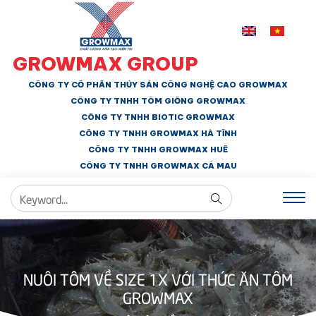
GROWMAX GROUP
CÔNG TY CỔ PHẦN THỦY SẢN CÔNG NGHỆ CAO GROWMAX
CÔNG TY TNHH
TÔM GIỐNG GROWMAX
CÔNG TY TNHH BIOTIC GROWMAX
CÔNG TY TNHH
GROWMAX HÀ TĨNH
CÔNG TY TNHH GROWMAX HUẾ
CÔNG TY TNHH
GROWMAX CÀ MAU
NUÔI TÔM VỀ SIZE 1X VỚI THỨC ĂN TÔM
GROWMAX