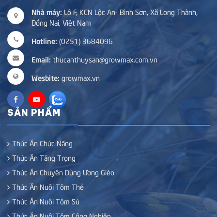
Nhà máy:
Lô F, KCN Lộc An- Bình Sơn, Xã Long Thành,
Đồng Nai, Việt Nam
Hotline:
(0251) 3684096
Email:
thucanthuysan@growmax.com.vn
Wesbite:
growmax.vn
SẢN PHẨM
Thức Ăn Chức Năng
Thức Ăn Tăng Trọng
Thức Ăn Chuyên Dùng Ương Gièo
Thức Ăn Nuôi Tôm Thẻ
Thức Ăn Nuôi Tôm Sú
Thức Ăn Nuôi Tôm Công Nghiệp