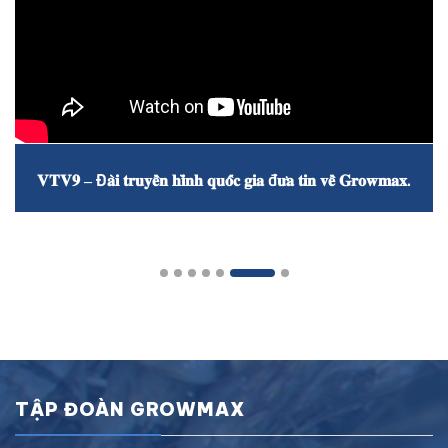
𝐕𝐓𝐕𝟗 – Đ𝐚̀𝐢 𝐭𝐫𝐮𝐲𝐞̂̀𝐧 𝐡𝐢̀𝐧𝐡 𝐪𝐮𝐨̂́𝐜 𝐠𝐢𝐚 đ𝐮̛𝐚 𝐭𝐢𝐧 𝐯𝐞̂̀ 𝐆𝐫𝐨𝐰𝐦𝐚𝐱.
TẬP ĐOÀN GROWMAX