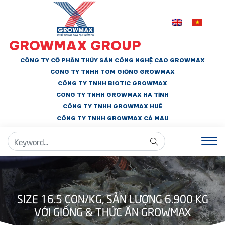
GROWMAX GROUP
CÔNG TY CỔ PHẦN THỦY SẢN CÔNG NGHỆ CAO GROWMAX
CÔNG TY TNHH
TÔM GIỐNG GROWMAX
CÔNG TY TNHH BIOTIC GROWMAX
CÔNG TY TNHH
GROWMAX HÀ TĨNH
CÔNG TY TNHH GROWMAX HUẾ
CÔNG TY TNHH
GROWMAX CÀ MAU
SIZE 16.5 CON/KG, SẢN LƯỢNG 6.900 KG
VỚI GIỐNG & THỨC ĂN GROWMAX