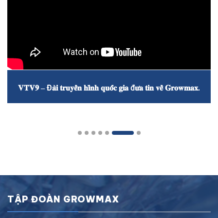
𝐕𝐓𝐕𝟗 – Đ𝐚̀𝐢 𝐭𝐫𝐮𝐲𝐞̂̀𝐧 𝐡𝐢̀𝐧𝐡 𝐪𝐮𝐨̂́𝐜 𝐠𝐢𝐚 đ𝐮̛𝐚 𝐭𝐢𝐧 𝐯𝐞̂̀ 𝐆𝐫𝐨𝐰𝐦𝐚𝐱.
TẬP ĐOÀN GROWMAX