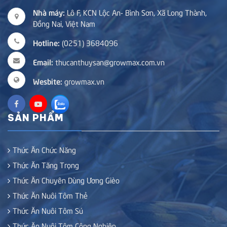
Nhà máy:
Lô F, KCN Lộc An- Bình Sơn, Xã Long Thành,
Đồng Nai, Việt Nam
Hotline:
(0251) 3684096
Email:
thucanthuysan@growmax.com.vn
Wesbite:
growmax.vn
SẢN PHẨM
Thức Ăn Chức Năng
Thức Ăn Tăng Trọng
Thức Ăn Chuyên Dùng Ương Gièo
Thức Ăn Nuôi Tôm Thẻ
Thức Ăn Nuôi Tôm Sú
Thức Ăn Nuôi Tôm Công Nghiệp