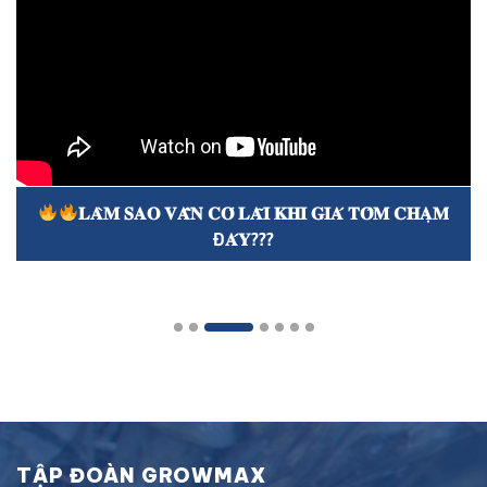
𝐋𝐀̀𝐌 𝐒𝐀𝐎 𝐕𝐀̂̃𝐍 𝐂𝐎́ 𝐋𝐀̃𝐈 𝐊𝐇𝐈 𝐆𝐈𝐀́ 𝐓𝐎̂𝐌 𝐂𝐇𝐀̣𝐌
Đ𝐀́𝐘???
TẬP ĐOÀN GROWMAX