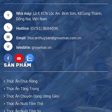
Nhà máy:
Lô F, KCN Lộc An- Bình Sơn, Xã Long Thành,
Đồng Nai, Việt Nam
Hotline:
(0251) 3684096
Email:
thucanthuysan@growmax.com.vn
Wesbite:
growmax.vn
SẢN PHẨM
Thức Ăn Chức Năng
Thức Ăn Tăng Trọng
Thức Ăn Chuyên Dùng Ương Gièo
Thức Ăn Nuôi Tôm Thẻ
Thức Ăn Nuôi Tôm Sú