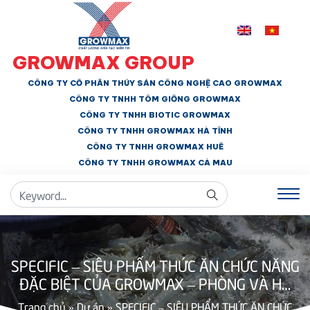
GROWMAX GROUP
CÔNG TY CỔ PHẦN THỦY SẢN CÔNG NGHỆ CAO GROWMAX
CÔNG TY TNHH
TÔM GIỐNG GROWMAX
CÔNG TY TNHH BIOTIC GROWMAX
CÔNG TY TNHH
GROWMAX HÀ TĨNH
CÔNG TY TNHH GROWMAX HUẾ
CÔNG TY TNHH
GROWMAX CÀ MAU
SPECIFIC – SIÊU PHẨM THỨC ĂN CHỨC NĂNG
ĐẶC BIỆT CỦA GROWMAX – PHÒNG VÀ HỖ
TRỢ ĐIỀU TRỊ EHP
Trang chủ
»
Dự án
»
SPECIFIC – SIÊU PHẨM THỨC ĂN CHỨC