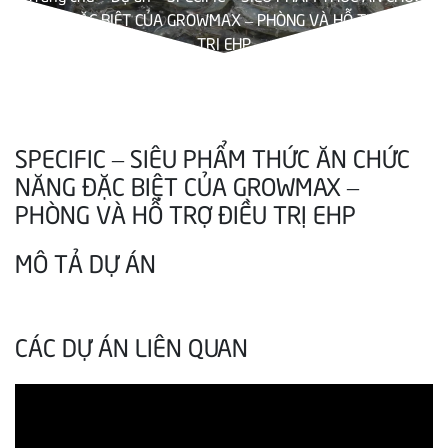
NĂNG ĐẶC BIỆT CỦA GROWMAX – PHÒNG VÀ HỖ TRỢ ĐIỀU
TRỊ EHP
SPECIFIC – SIÊU PHẨM THỨC ĂN CHỨC
NĂNG ĐẶC BIỆT CỦA GROWMAX –
PHÒNG VÀ HỖ TRỢ ĐIỀU TRỊ EHP
MÔ TẢ DỰ ÁN
CÁC DỰ ÁN LIÊN QUAN