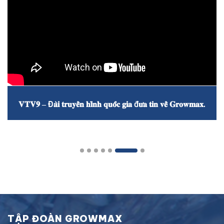
𝐕𝐓𝐕𝟗 – Đ𝐚̀𝐢 𝐭𝐫𝐮𝐲𝐞̂̀𝐧 𝐡𝐢̀𝐧𝐡 𝐪𝐮𝐨̂́𝐜 𝐠𝐢𝐚 đ𝐮̛𝐚 𝐭𝐢𝐧 𝐯𝐞̂̀ 𝐆𝐫𝐨𝐰𝐦𝐚𝐱.
TẬP ĐOÀN GROWMAX