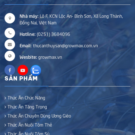
Nhà máy:
Lô F, KCN Lộc An- Bình Sơn, Xã Long Thành,
Đồng Nai, Việt Nam
Hotline:
(0251) 3684096
Email:
thucanthuysan@growmax.com.vn
Wesbite:
growmax.vn
SẢN PHẨM
Thức Ăn Chức Năng
Thức Ăn Tăng Trọng
Thức Ăn Chuyên Dùng Ương Gièo
Thức Ăn Nuôi Tôm Thẻ
Thức Ăn Nuôi Tôm Sú