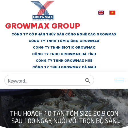
GROWMAX GROUP
CÔNG TY CỔ PHẦN THỦY SẢN CÔNG NGHỆ CAO GROWMAX
CÔNG TY TNHH
TÔM GIỐNG GROWMAX
CÔNG TY TNHH BIOTIC GROWMAX
CÔNG TY TNHH
GROWMAX HÀ TĨNH
CÔNG TY TNHH GROWMAX HUẾ
CÔNG TY TNHH
GROWMAX CÀ MAU
THU HOẠCH 10 TẤN TÔM SIZE 20.9 CON
SAU 100 NGÀY NUÔI VỚI TRỌN BỘ SẢN
PHẨM GROWMAX