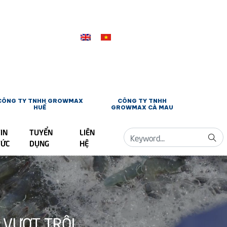
CÔNG TY TNHH GROWMAX
CÔNG TY TNHH
HUẾ
GROWMAX CÀ MAU
IN
TUYỂN
LIÊN
TỨC
DỤNG
HỆ
 VƯỢT TRỘI