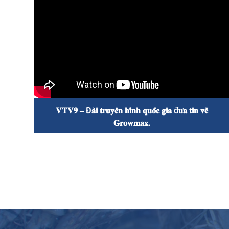

𝐕𝐓𝐕𝟗 – Đ𝐚̀𝐢 𝐭𝐫𝐮𝐲𝐞̂̀𝐧 𝐡𝐢̀𝐧𝐡 𝐪𝐮𝐨̂́𝐜 𝐠𝐢𝐚 đ𝐮̛𝐚 𝐭𝐢𝐧 𝐯𝐞̂̀
𝐆𝐫𝐨𝐰𝐦𝐚𝐱.