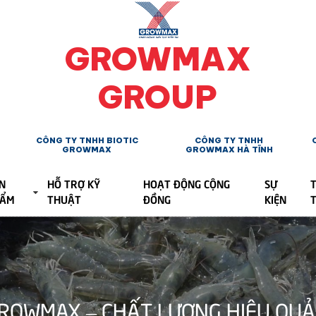
GROWMAX
GROUP
CÔNG TY TNHH BIOTIC
CÔNG TY TNHH
GROWMAX
GROWMAX HÀ TĨNH
N
HỖ TRỢ KỸ
HOẠT ĐỘNG CỘNG
SỰ
T
HẨM
THUẬT
ĐỒNG
KIỆN
ROWMAX – CHẤT LƯỢNG HIỆU QUẢ