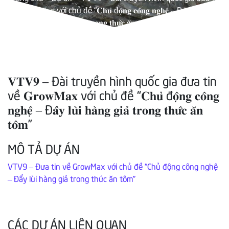
𝐭𝐨̂𝐦”
về 𝐆𝐫𝐨𝐰𝐌𝐚𝐱 với chủ đề “𝐂𝐡𝐮̉ đ𝐨̣̂𝐧𝐠 𝐜𝐨̂𝐧𝐠 𝐧𝐠𝐡𝐞̣̂ – Đ𝐚̂̉𝐲 𝐥𝐮̀𝐢 𝐡𝐚̀𝐧𝐠
𝐠𝐢𝐚̉ 𝐭𝐫𝐨𝐧𝐠 𝐭𝐡𝐮̛́𝐜 𝐚̆𝐧 𝐭𝐨̂𝐦”
𝐕𝐓𝐕𝟗 – Đài truyền hình quốc gia đưa tin
về 𝐆𝐫𝐨𝐰𝐌𝐚𝐱 với chủ đề “𝐂𝐡𝐮̉ đ𝐨̣̂𝐧𝐠 𝐜𝐨̂𝐧𝐠
𝐧𝐠𝐡𝐞̣̂ – Đ𝐚̂̉𝐲 𝐥𝐮̀𝐢 𝐡𝐚̀𝐧𝐠 𝐠𝐢𝐚̉ 𝐭𝐫𝐨𝐧𝐠 𝐭𝐡𝐮̛́𝐜 𝐚̆𝐧
𝐭𝐨̂𝐦”
MÔ TẢ DỰ ÁN
VTV9 – Đưa tin về GrowMax với chủ đề “Chủ động công nghệ
– Đẩy lùi hàng giả trong thức ăn tôm”
CÁC DỰ ÁN LIÊN QUAN