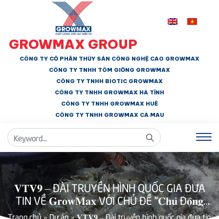
GROWMAX GROUP
CÔNG TY CỔ PHẦN THỦY SẢN CÔNG NGHỆ CAO GROWMAX
CÔNG TY TNHH
TÔM GIỐNG GROWMAX
CÔNG TY TNHH BIOTIC GROWMAX
CÔNG TY TNHH
GROWMAX HÀ TĨNH
CÔNG TY TNHH GROWMAX HUẾ
CÔNG TY TNHH
GROWMAX CÀ MAU
𝐕𝐓𝐕𝟗 – ĐÀI TRUYỀN HÌNH QUỐC GIA ĐƯA
TIN VỀ 𝐆𝐫𝐨𝐰𝐌𝐚𝐱 VỚI CHỦ ĐỀ “𝐂𝐡𝐮̉ Đ𝐨̣̂𝐧𝐠
𝐜𝐨̂𝐧𝐠 𝐧𝐠𝐡𝐞̣̂ – Đ𝐚̂̉𝐲 𝐥𝐮̀𝐢 𝐡𝐚̀𝐧𝐠 𝐠𝐢𝐚̉ 𝐭𝐫𝐨𝐧𝐠 𝐭𝐡𝐮̛́𝐜 𝐚̆𝐧
Trang chủ
»
Dự án
»
𝐕𝐓𝐕𝟗 – Đài truyền hình quốc gia đưa tin