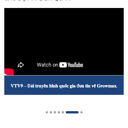
𝐕𝐓𝐕𝟗 – Đ𝐚̀𝐢 𝐭𝐫𝐮𝐲𝐞̂̀𝐧 𝐡𝐢̀𝐧𝐡 𝐪𝐮𝐨̂́𝐜 𝐠𝐢𝐚 đ𝐮̛𝐚 𝐭𝐢𝐧 𝐯𝐞̂̀ 𝐆𝐫𝐨𝐰𝐦𝐚𝐱.