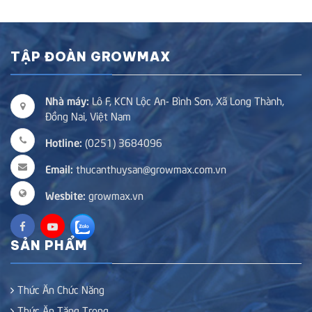
TẬP ĐOÀN GROWMAX
Nhà máy:
Lô F, KCN Lộc An- Bình Sơn, Xã Long Thành,
Đồng Nai, Việt Nam
Hotline:
(0251) 3684096
Email:
thucanthuysan@growmax.com.vn
Wesbite:
growmax.vn
SẢN PHẨM
Thức Ăn Chức Năng
Thức Ăn Tăng Trọng