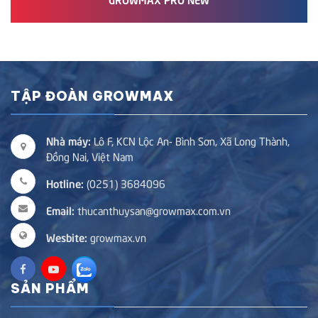
TẬP ĐOÀN GROWMAX
Nhà máy:
Lô F, KCN Lộc An- Bình Sơn, Xã Long Thành,
Đồng Nai, Việt Nam
Hotline:
(0251) 3684096
Email:
thucanthuysan@growmax.com.vn
Wesbite:
growmax.vn
SẢN PHẨM