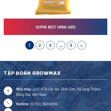
SUPER BEST ƯƠNG GIÈO
1
2
3
…
5
»
TẬP ĐOÀN GROWMAX
Nhà máy:
Lô F, KCN Lộc An- Bình Sơn, Xã Long Thành,
Đồng Nai, Việt Nam
Hotline:
(0251) 3684096