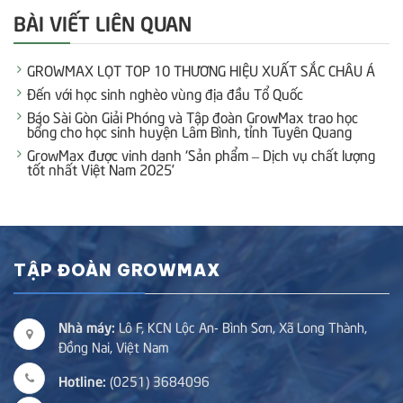
BÀI VIẾT LIÊN QUAN
GROWMAX LỌT TOP 10 THƯƠNG HIỆU XUẤT SẮC CHÂU Á
Đến với học sinh nghèo vùng địa đầu Tổ Quốc
Báo Sài Gòn Giải Phóng và Tập đoàn GrowMax trao học
bổng cho học sinh huyện Lâm Bình, tỉnh Tuyên Quang
GrowMax được vinh danh ‘Sản phẩm – Dịch vụ chất lượng
tốt nhất Việt Nam 2025’
TẬP ĐOÀN GROWMAX
Nhà máy:
Lô F, KCN Lộc An- Bình Sơn, Xã Long Thành,
Đồng Nai, Việt Nam
Hotline:
(0251) 3684096