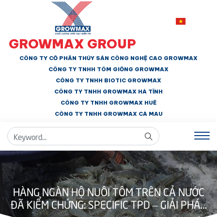
GROWMAX GROUP
CÔNG TY CỔ PHẦN THỦY SẢN CÔNG NGHỆ CAO GROWMAX
CÔNG TY TNHH
TÔM GIỐNG GROWMAX
CÔNG TY TNHH BIOTIC GROWMAX
CÔNG TY TNHH
GROWMAX HÀ TĨNH
CÔNG TY TNHH GROWMAX HUẾ
CÔNG TY TNHH
GROWMAX CÀ MAU
HÀNG NGÀN HỘ NUÔI TÔM TRÊN CẢ NƯỚC
ĐÃ KIỂM CHỨNG: SPECIFIC TPD – GIẢI PHÁP
PHÒNG NGỪA TPD HIỆU QUẢ