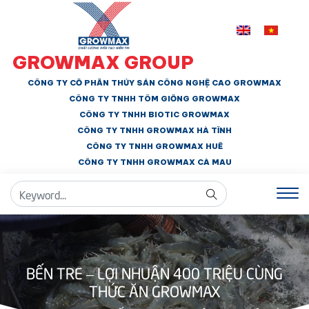
GROWMAX GROUP
CÔNG TY CỔ PHẦN THỦY SẢN CÔNG NGHỆ CAO GROWMAX
CÔNG TY TNHH
TÔM GIỐNG GROWMAX
CÔNG TY TNHH BIOTIC GROWMAX
CÔNG TY TNHH
GROWMAX HÀ TĨNH
CÔNG TY TNHH GROWMAX HUẾ
CÔNG TY TNHH
GROWMAX CÀ MAU
BẾN TRE – LỢI NHUẬN 400 TRIỆU CÙNG
THỨC ĂN GROWMAX