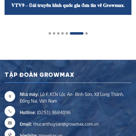
𝐕𝐓𝐕𝟗 – Đ𝐚̀𝐢 𝐭𝐫𝐮𝐲𝐞̂̀𝐧 𝐡𝐢̀𝐧𝐡 𝐪𝐮𝐨̂́𝐜 𝐠𝐢𝐚 đ𝐮̛𝐚 𝐭𝐢𝐧 𝐯𝐞̂̀ 𝐆𝐫𝐨𝐰𝐦𝐚𝐱.
TẬP ĐOÀN GROWMAX
Nhà máy:
Lô F, KCN Lộc An- Bình Sơn, Xã Long Thành,
Đồng Nai, Việt Nam
Hotline:
(0251) 3684096
Email:
thucanthuysan@growmax.com.vn
Wesbite:
growmax.vn