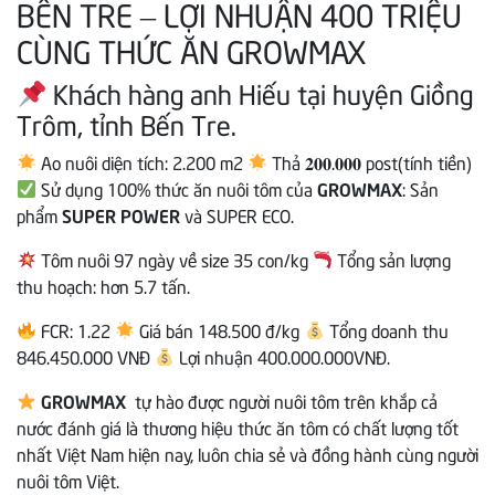
BẾN TRE – LỢI NHUẬN 400 TRIỆU
CÙNG THỨC ĂN GROWMAX
Khách hàng anh Hiếu tại huyện Giồng
Trôm, tỉnh Bến Tre.
Ao nuôi diện tích: 2.200 m2
Thả 𝟐𝟎𝟎.𝟎𝟎𝟎 post(tính tiền)
Sử dụng 100% thức ăn nuôi tôm của
GROWMAX
: Sản
phẩm
SUPER POWER
và SUPER ECO.
Tôm nuôi 97 ngày về size 35 con/kg
Tổng sản lượng
thu hoạch: hơn 5.7 tấn.
FCR: 1.22
Giá bán 148.500 đ/kg
Tổng doanh thu
846.450.000 VNĐ
Lợi nhuận 400.000.000VNĐ.
GROWMAX
tự hào được người nuôi tôm trên khắp cả
nước đánh giá là thương hiệu thức ăn tôm có chất lượng tốt
nhất Việt Nam hiện nay, luôn chia sẻ và đồng hành cùng người
nuôi tôm Việt.