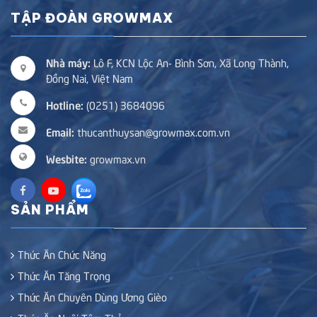
TẬP ĐOÀN GROWMAX
Nhà máy:
Lô F, KCN Lộc An- Bình Sơn, Xã Long Thành,
Đồng Nai, Việt Nam
Hotline:
(0251) 3684096
Email:
thucanthuysan@growmax.com.vn
Wesbite:
growmax.vn
SẢN PHẨM
Thức Ăn Chức Năng
Thức Ăn Tăng Trọng
Thức Ăn Chuyên Dùng Ương Gièo