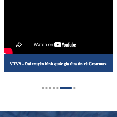
𝐕𝐓𝐕𝟗 – Đ𝐚̀𝐢 𝐭𝐫𝐮𝐲𝐞̂̀𝐧 𝐡𝐢̀𝐧𝐡 𝐪𝐮𝐨̂́𝐜 𝐠𝐢𝐚 đ𝐮̛𝐚 𝐭𝐢𝐧 𝐯𝐞̂̀ 𝐆𝐫𝐨𝐰𝐦𝐚𝐱.