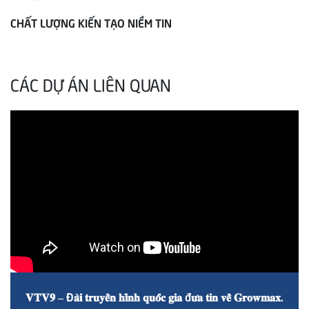
CHẤT LƯỢNG KIẾN TẠO NIỀM TIN
CÁC DỰ ÁN LIÊN QUAN
𝐕𝐓𝐕𝟗 – Đ𝐚̀𝐢 𝐭𝐫𝐮𝐲𝐞̂̀𝐧 𝐡𝐢̀𝐧𝐡 𝐪𝐮𝐨̂́𝐜 𝐠𝐢𝐚 đ𝐮̛𝐚 𝐭𝐢𝐧 𝐯𝐞̂̀ 𝐆𝐫𝐨𝐰𝐦𝐚𝐱.