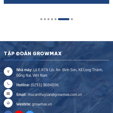
TẬP ĐOÀN GROWMAX
Nhà máy:
Lô F, KCN Lộc An- Bình Sơn, Xã Long Thành,
Đồng Nai, Việt Nam
Hotline:
(0251) 3684096
Email:
thucanthuysan@growmax.com.vn
Wesbite:
growmax.vn