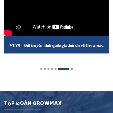
𝐕𝐓𝐕𝟗 – Đ𝐚̀𝐢 𝐭𝐫𝐮𝐲𝐞̂̀𝐧 𝐡𝐢̀𝐧𝐡 𝐪𝐮𝐨̂́𝐜 𝐠𝐢𝐚 đ𝐮̛𝐚 𝐭𝐢𝐧 𝐯𝐞̂̀ 𝐆𝐫𝐨𝐰𝐦𝐚𝐱.
TẬP ĐOÀN GROWMAX