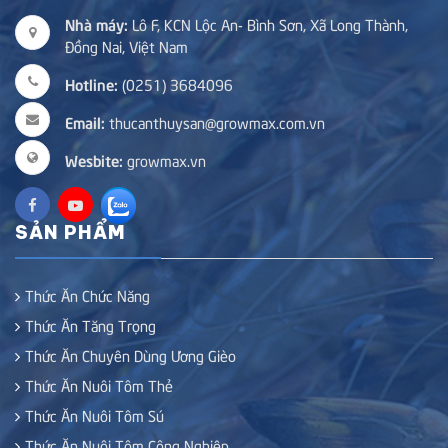
Nhà máy:
Lô F, KCN Lộc An- Bình Sơn, Xã Long Thành,
Đồng Nai, Việt Nam
Hotline:
(0251) 3684096
Email:
thucanthuysan@growmax.com.vn
Wesbite:
growmax.vn
SẢN PHẨM
Thức Ăn Chức Năng
Thức Ăn Tăng Trọng
Thức Ăn Chuyên Dùng Ương Gièo
Thức Ăn Nuôi Tôm Thẻ
Thức Ăn Nuôi Tôm Sú
Thức Ăn Nuôi Tôm Công Nghiệp