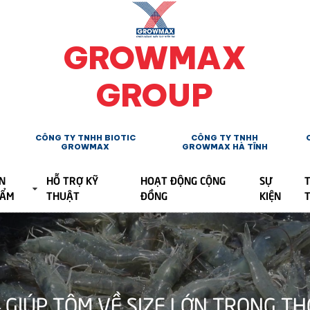
GROWMAX
GROUP
CÔNG TY TNHH BIOTIC
CÔNG TY TNHH
GROWMAX
GROWMAX HÀ TĨNH
N
HỖ TRỢ KỸ
HOẠT ĐỘNG CỘNG
SỰ
T
HẨM
THUẬT
ĐỒNG
KIỆN
 GIÚP TÔM VỀ SIZE LỚN TRONG TH