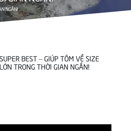
AN NGẮN!
SUPER BEST – GIÚP TÔM VỀ SIZE
LỚN TRONG THỜI GIAN NGẮN!