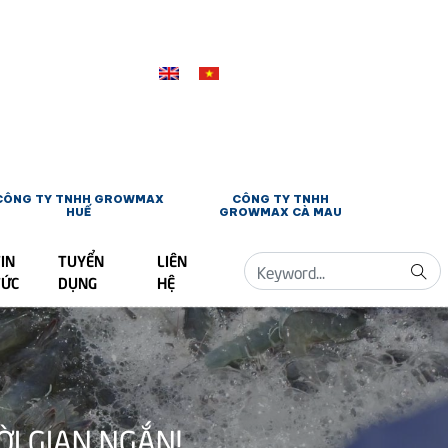
CÔNG TY TNHH GROWMAX
CÔNG TY TNHH
HUẾ
GROWMAX CÀ MAU
IN
TUYỂN
LIÊN
TỨC
DỤNG
HỆ
ỜI GIAN NGẮN!