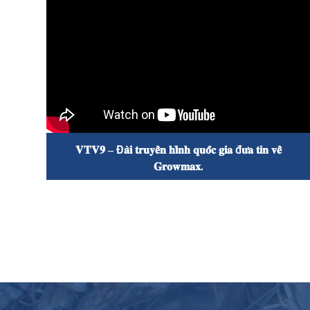

𝐕𝐓𝐕𝟗 – Đ𝐚̀𝐢 𝐭𝐫𝐮𝐲𝐞̂̀𝐧 𝐡𝐢̀𝐧𝐡 𝐪𝐮𝐨̂́𝐜 𝐠𝐢𝐚 đ𝐮̛𝐚 𝐭𝐢𝐧 𝐯𝐞̂̀
𝐆𝐫𝐨𝐰𝐦𝐚𝐱.