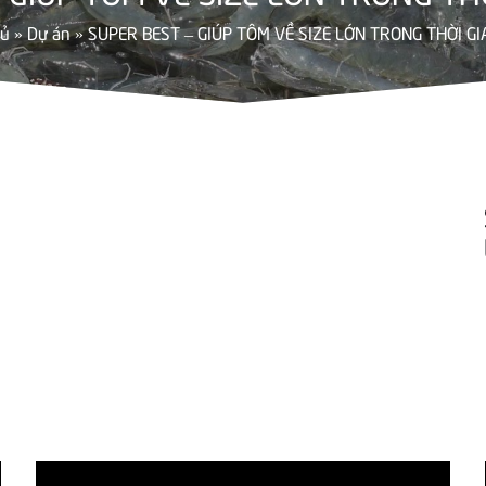
hủ
»
Dự án
»
SUPER BEST – GIÚP TÔM VỀ SIZE LỚN TRONG THỜI GI