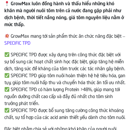
GrowMax luôn đồng hành và thấu hiểu những khó
khăn mà người nuôi tôm trên cả nước đang gặp phải như
dịch bệnh, thời tiết nắng nóng, giá tôm nguyên liệu nằm ở
mức thấp.
GrowMax mang tới sản phẩm thức ăn chức năng đặc biệt –
SPECIFIC TPD
SPECIFIC TPD được xây dựng trên công thức đặc biệt với
sự bổ sung các hoạt chất sinh học đặc biệt, giúp tăng hệ miễn
dịch, tăng sức đề kháng của tôm trước các tác nhân gây bệnh.
SPECIFIC TPD giúp tôm nuôi hoàn thiện hệ hệ tiêu hóa, gan
tụy, giúp tôm nuôi hấp thu và chuyển hóa thức ăn tối ưu nhất.
SPECIFIC TPD có hàm lượng Protein >48%, giúp mang tới
nguồn dưỡng chất cao cấp và đầy đủ nhất cho tôm sinh
trưởng phát triển.
SPECIFIC TPD được bổ sung tăng cường công thức khoáng
chất, sự tổ hợp của các acid amin thiết yếu dành cho tôm nuôi.
Đặc biệt nhằm chia sẻ với những khó khăn của người nuôi