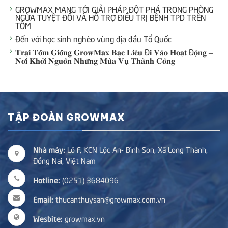
GROWMAX MANG TỚI GIẢI PHÁP ĐỘT PHÁ TRONG PHÒNG
NGỪA TUYỆT ĐỐI VÀ HỖ TRỢ ĐIỀU TRỊ BỆNH TPD TRÊN
TÔM
Đến với học sinh nghèo vùng địa đầu Tổ Quốc
𝐓𝐫𝐚̣𝐢 𝐓𝐨̂𝐦 𝐆𝐢𝐨̂́𝐧𝐠 𝐆𝐫𝐨𝐰𝐌𝐚𝐱 𝐁𝐚̣𝐜 𝐋𝐢𝐞̂𝐮 Đ𝐢 𝐕𝐚̀𝐨 𝐇𝐨𝐚̣𝐭 Đ𝐨̣̂𝐧𝐠 –
𝐍𝐨̛𝐢 𝐊𝐡𝐨̛̉𝐢 𝐍𝐠𝐮𝐨̂̀𝐧 𝐍𝐡𝐮̛̃𝐧𝐠 𝐌𝐮̀𝐚 𝐕𝐮̣ 𝐓𝐡𝐚̀𝐧𝐡 𝐂𝐨̂𝐧𝐠
TẬP ĐOÀN GROWMAX
Nhà máy:
Lô F, KCN Lộc An- Bình Sơn, Xã Long Thành,
Đồng Nai, Việt Nam
Hotline:
(0251) 3684096
Email:
thucanthuysan@growmax.com.vn
Wesbite:
growmax.vn