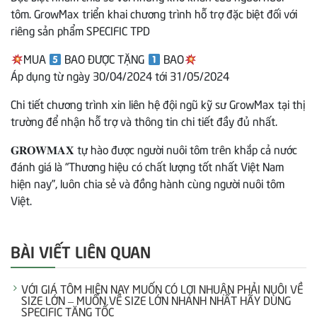
tôm. GrowMax triển khai chương trình hỗ trợ đặc biệt đối với
riêng sản phẩm SPECIFIC TPD
MUA
BAO ĐƯỢC TẶNG
BAO
Áp dụng từ ngày 30/04/2024 tới 31/05/2024
Chi tiết chương trình xin liên hệ đội ngũ kỹ sư GrowMax tại thị
trường để nhận hỗ trợ và thông tin chi tiết đầy đủ nhất.
𝐆𝐑𝐎𝐖𝐌𝐀𝐗 tự hào được người nuôi tôm trên khắp cả nước
đánh giá là “Thương hiệu có chất lượng tốt nhất Việt Nam
hiện nay”, luôn chia sẻ và đồng hành cùng người nuôi tôm
Việt.
BÀI VIẾT LIÊN QUAN
VỚI GIÁ TÔM HIỆN NAY MUỐN CÓ LỢI NHUẬN PHẢI NUÔI VỀ
SIZE LỚN – MUỐN VỀ SIZE LỚN NHANH NHẤT HÃY DÙNG
SPECIFIC TĂNG TỐC