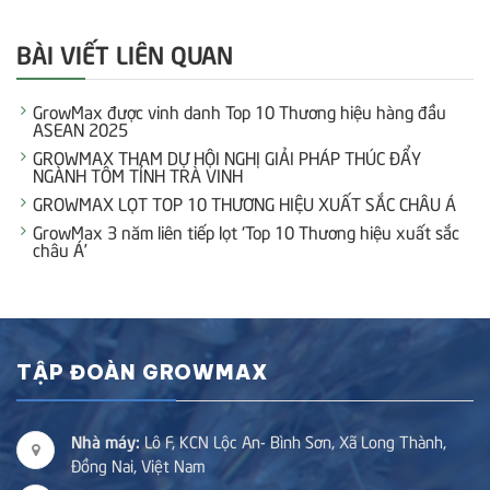
BÀI VIẾT LIÊN QUAN
GrowMax được vinh danh Top 10 Thương hiệu hàng đầu
ASEAN 2025
GROWMAX THAM DỰ HỘI NGHỊ GIẢI PHÁP THÚC ĐẨY
NGÀNH TÔM TỈNH TRÀ VINH
GROWMAX LỌT TOP 10 THƯƠNG HIỆU XUẤT SẮC CHÂU Á
GrowMax 3 năm liên tiếp lọt ‘Top 10 Thương hiệu xuất sắc
châu Á’
TẬP ĐOÀN GROWMAX
Nhà máy:
Lô F, KCN Lộc An- Bình Sơn, Xã Long Thành,
Đồng Nai, Việt Nam