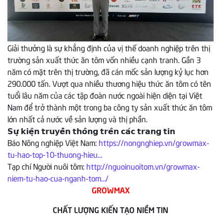
Giải thưởng là sự khẳng định của vị thế doanh nghiệp trên thị
trường sản xuất thức ăn tôm vốn nhiều cạnh tranh. Gần 3
năm có mặt trên thị trường, đã cán mốc sản lượng kỷ lục hơn
290.000 tấn. Vượt qua nhiều thương hiệu thức ăn tôm có tên
tuổi lâu năm của các tập đoàn nước ngoài hiện diện tại Việt
Nam để trở thành một trong ba công ty sản xuất thức ăn tôm
lớn nhất cả nước về sản lượng và thị phần.
𝗦𝘂̛̣ 𝗸𝗶𝗲̣̂𝗻 𝘁𝗿𝘂𝘆𝗲̂̀𝗻 𝘁𝗵𝗼̂𝗻𝗴 𝘁𝗿𝗲̂𝗻 𝗰𝗮́𝗰 𝘁𝗿𝗮𝗻𝗴 𝘁𝗶𝗻
Báo Nông nghiệp Việt Nam:
https://nongnghiep.vn/growmax-
tu-hao-top-10-thuong-hieu…
Tạp chí Người nuôi tôm:
http://nguoinuoitom.vn/growmax-
niem-tu-hao-cua-nganh-tom…/
GROWMAX
CHẤT LƯỢNG KIẾN TẠO NIỀM TIN