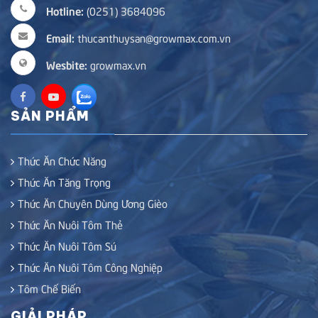
Hotline:
(0251) 3684096
Email:
thucanthuysan@growmax.com.vn
Wesbite:
growmax.vn
SẢN PHẨM
Thức Ăn Chức Năng
Thức Ăn Tăng Trọng
Thức Ăn Chuyên Dùng Ương Gièo
Thức Ăn Nuôi Tôm Thẻ
Thức Ăn Nuôi Tôm Sú
Thức Ăn Nuôi Tôm Công Nghiệp
Tôm Chế Biến
GIẢI PHÁP