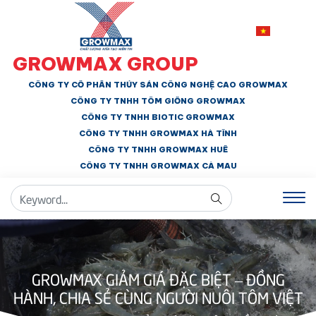
GROWMAX GROUP
CÔNG TY CỔ PHẦN THỦY SẢN CÔNG NGHỆ CAO GROWMAX
CÔNG TY TNHH
TÔM GIỐNG GROWMAX
CÔNG TY TNHH BIOTIC GROWMAX
CÔNG TY TNHH
GROWMAX HÀ TĨNH
CÔNG TY TNHH GROWMAX HUẾ
CÔNG TY TNHH
GROWMAX CÀ MAU
GROWMAX GIẢM GIÁ ĐẶC BIỆT – ĐỒNG
HÀNH, CHIA SẺ CÙNG NGƯỜI NUÔI TÔM VIỆT