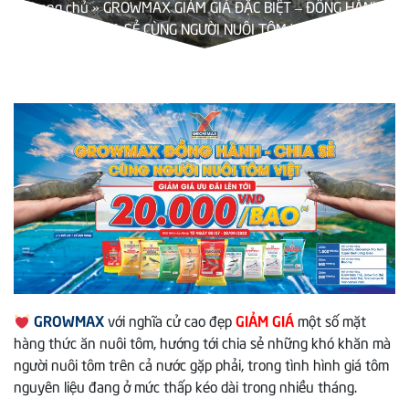
Trang chủ
»
GROWMAX GIẢM GIÁ ĐẶC BIỆT – ĐỒNG HÀNH,
CHIA SẺ CÙNG NGƯỜI NUÔI TÔM VIỆT
GROWMAX
với nghĩa cử cao đẹp
GIẢM GIÁ
một số mặt
hàng thức ăn nuôi tôm, hướng tới chia sẻ những khó khăn mà
người nuôi tôm trên cả nước gặp phải, trong tình hình giá tôm
nguyên liệu đang ở mức thấp kéo dài trong nhiều tháng.