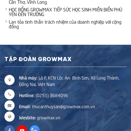
Cần Thơ, Vĩnh Long
HỌC BỔNG GROWMAX TIẾP SỨC HỌC SINH MIỀN BIỂN PHÚ
YÊN ĐẾN TRƯỜNG
Lan tỏa tinh thần trách nhiệm của doanh nghiệp với cộng
đồng
TẬP ĐOÀN GROWMAX
Nhà máy:
Lô F, KCN Lộc An- Bình Sơn, Xã Long Thành,
Đồng Nai, Việt Nam
Hotline:
(0251) 3684096
Email:
thucanthuysan@growmax.com.vn
Wesbite:
growmax.vn