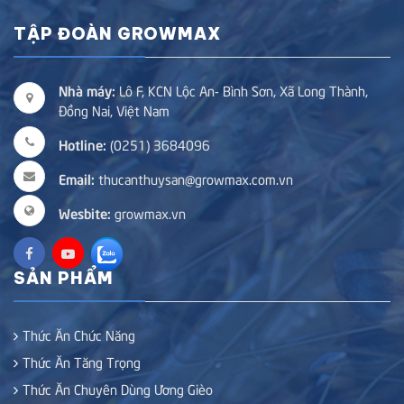
TẬP ĐOÀN GROWMAX
Nhà máy:
Lô F, KCN Lộc An- Bình Sơn, Xã Long Thành,
Đồng Nai, Việt Nam
Hotline:
(0251) 3684096
Email:
thucanthuysan@growmax.com.vn
Wesbite:
growmax.vn
SẢN PHẨM
Thức Ăn Chức Năng
Thức Ăn Tăng Trọng
Thức Ăn Chuyên Dùng Ương Gièo