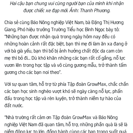
Hai cậu bạn chung vui cùng người bạn của mình khi nhận
được chiếc xe đạp mới. Ảnh: Thanh Phương.
Chia sẻ cùng Báo Nông nghiệp Việt Nam, bà Đặng Thị Hương
Giang, Phó hiệu trưởng Trường Tiểu học Bình Ngọc bày tỏ:
“Những bạn được nhận quà trong ngày hôm nay đều có
những hoàn cảnh rất đặc biệt, bạn thì mẹ đi làm ăn xa đang ở
với bà già yếu, bạn thì bố bị ảnh hưởng chất độc da cam còn
mẹ thì bỏ đi… Dù khó khăn những các bạn rất cố gắng, nỗ lực
vươn lên trong học tập và vô cùng gương mẫu, trở thành tấm
gương cho các bạn noi theo”.
Với sự quan tâm, hỗ trợ từ phía Tập đoàn GrowMax, chắc chắn
các bạn học sinh nghèo vượt khó sẽ ngày càng nỗ lực, phấn
đấu trong học tập và rèn luyện, trở thành niềm tự hào của
đất nước.
“Nhà trường rất cảm ơn Tập đoàn GrowMax và Báo Nông
nghiệp Việt Nam đã quan tâm, hỗ trợ, những phần quà là sẽ là
niềm động lực to lớn, đồng hành cùng các bạn trong suốt quá