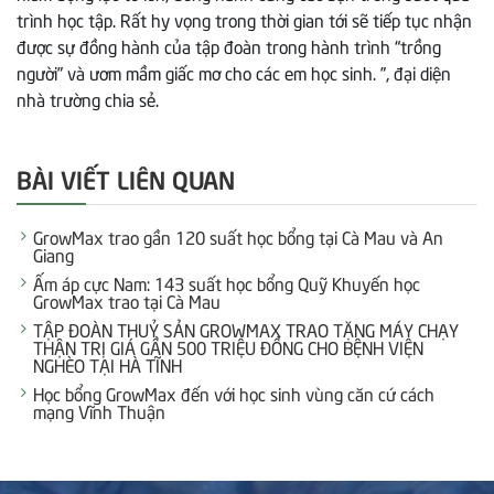
trình học tập. Rất hy vọng trong thời gian tới sẽ tiếp tục nhận
được sự đồng hành của tập đoàn trong hành trình “trồng
người” và ươm mầm giấc mơ cho các em học sinh. ”, đại diện
nhà trường chia sẻ.
BÀI VIẾT LIÊN QUAN
GrowMax trao gần 120 suất học bổng tại Cà Mau và An
Giang
Ấm áp cực Nam: 143 suất học bổng Quỹ Khuyến học
GrowMax trao tại Cà Mau
TẬP ĐOÀN THUỶ SẢN GROWMAX TRAO TẶNG MÁY CHẠY
THẬN TRỊ GIÁ GẦN 500 TRIỆU ĐỒNG CHO BỆNH VIỆN
NGHÈO TẠI HÀ TĨNH
Học bổng GrowMax đến với học sinh vùng căn cứ cách
mạng Vĩnh Thuận