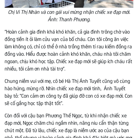
Chị Vi Thị Nhàn và con gái vui mừng nhận chiếc xe đạp mới.
Ảnh: Thanh Phương.
“Hoàn cảnh gia đình khá khó khăn, cả gia đình trông chờ vào
đồng tiền ít ỏi làm cửu vạn của bố cháu. Còn tôi công ăn việc
làm không có, chỉ có thể ở nhà trồng thêm tí rau kiếm đồng ra
đồng vào. Hiểu được hoàn cảnh khó khăn, cháu nhà tôi chăm
ngoan, chịu khó học tập. Chiếc xe đạp mới sẽ giúp ích cháu rất
nhiều, tôi cảm ơn nhà tài trợ”.
Chung niềm vui với mẹ, cô bé Hà Thị Ánh Tuyết cũng vô cùng
hào hứng, mừng rỡ. Nhìn chiếc xe đạp mới tinh, Ánh Tuyết
bày tỏ: “Con cảm ơn công ty đã giúp đỡ con có xe đạp mới. Con
sẽ cố gắng học tập thật tốt”.
Còn đối với cậu bạn Phương Thế Ngọc, từ khi nhận chiếc xe
đạp mới, Ngọc chăm chú ngắm nhìn, nâng niu cẩn thận từng
chút một. Đã từ lâu, chiếc xe đạp là niềm ước ao của cậu bạn
nhỏ, thế nhưng vì hoàn cảnh gia đình khá đặc biệt mà ước mơ