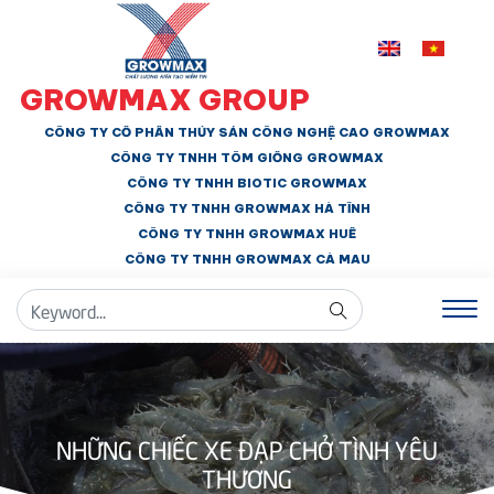
GROWMAX GROUP
CÔNG TY CỔ PHẦN THỦY SẢN CÔNG NGHỆ CAO GROWMAX
CÔNG TY TNHH
TÔM GIỐNG GROWMAX
CÔNG TY TNHH BIOTIC GROWMAX
CÔNG TY TNHH
GROWMAX HÀ TĨNH
CÔNG TY TNHH GROWMAX HUẾ
CÔNG TY TNHH
GROWMAX CÀ MAU
NHỮNG CHIẾC XE ĐẠP CHỞ TÌNH YÊU
THƯƠNG