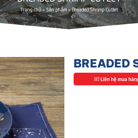
Trang chủ
»
Sản phẩm
»
Breaded Shrimp Cutlet
BREADED 
Liên hệ mua hàn