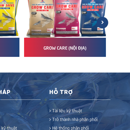
GROW CARE (NỘI ĐỊA)
GR
PHÁP
HỖ TRỢ
Tài liệu kỹ thuật
Trở thành nhà phân phối
 kỹ thuật
Hệ thống phân phối