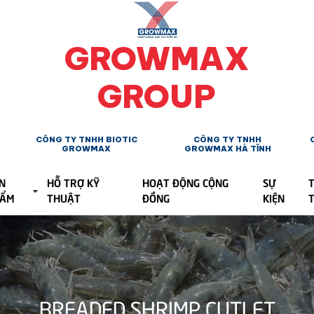
GROWMAX
GROUP
CÔNG TY TNHH BIOTIC
CÔNG TY TNHH
GROWMAX
GROWMAX HÀ TĨNH
N
HỖ TRỢ KỸ
HOẠT ĐỘNG CỘNG
SỰ
T
HẨM
THUẬT
ĐỒNG
KIỆN
BREADED SHRIMP CUTLET