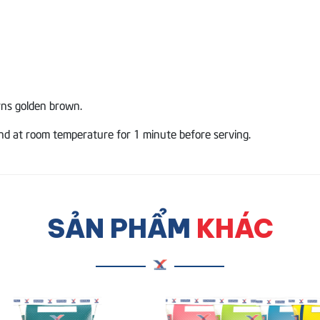
rns golden brown.
tand at room temperature for 1 minute before serving.
SẢN PHẨM
KHÁC