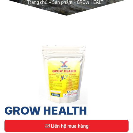
Trang chủ
»
Sản phẩm
»
GROW HEALTH
GROW HEALTH
Liên hệ mua hàng