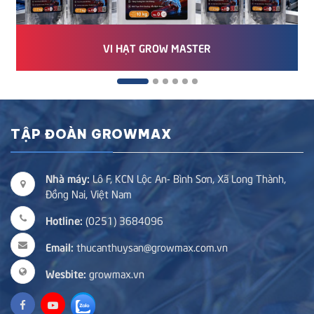
VI HẠT GROW MASTER
TẬP ĐOÀN GROWMAX
Nhà máy:
Lô F, KCN Lộc An- Bình Sơn, Xã Long Thành,
Đồng Nai, Việt Nam
Hotline:
(0251) 3684096
Email:
thucanthuysan@growmax.com.vn
Wesbite:
growmax.vn