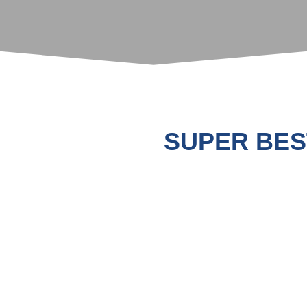
Trang chủ
»
Sản phẩm
»
SUPER BEST ƯƠNG GIÈO
SUPER BES
THÀNH PHẦN NGUYÊN LI
– Bột cá chất lượng cao Peru, Ch
– Các loại acid amin, enzyme, me
– Khoáng chất hữu cơ tổng hợp.
ĐẶC TÍNH SẢN PHẨM:
– Thức ăn luôn đảm bảo được hàm