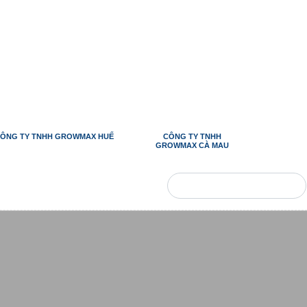
CÔNG TY TNHH GROWMAX
CÔNG TY TNHH
HUẾ
GROWMAX CÀ MAU
TIN
TUYỂN
LIÊN
TỨC
DỤNG
HỆ