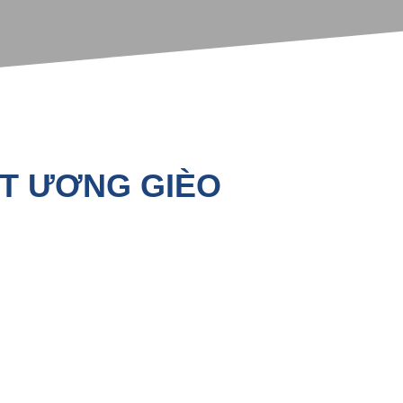
T ƯƠNG GIÈO
ỆU:
ile
n vi sinh, vitamin
 lượng Protein ­ 45%, cùng với sự tổ hợp hoàn chỉnh của