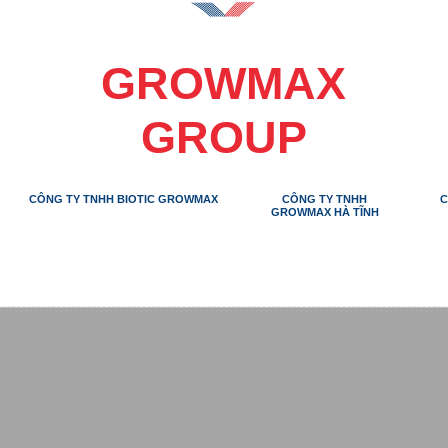
GROWMAX
GROUP
CÔNG TY TNHH BIOTIC
CÔNG TY TNHH
GROWMAX
GROWMAX HÀ TĨNH
ẢN
HỖ TRỢ KỸ
HOẠT ĐỘNG CỘNG
SỰ
HẨM
THUẬT
ĐỒNG
KIỆN
SUPER BEST ƯƠNG GIÈO