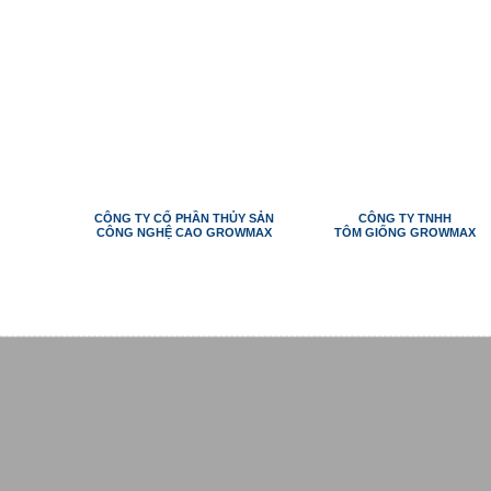
CÔNG TY CỔ PHẦN THỦY SẢN
CÔNG TY TNHH
CÔNG NGHỆ CAO GROWMAX
TÔM GIỐNG GROWMAX
TRANG
VỀ CHÚNG
CÂU CHUYỆN THÀNH
S
CHỦ
TÔI
CÔNG
P